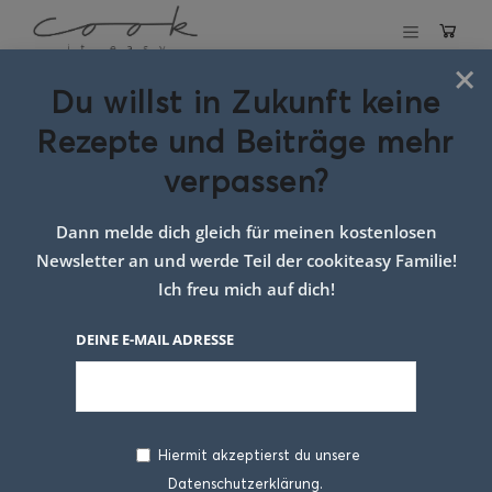
×
Du willst in Zukunft keine
Schlagwort:
Rezepte und Beiträge mehr
Rezept mit Chili
verpassen?
Dann melde dich gleich für meinen kostenlosen
Newsletter an und werde Teil der cookiteasy Familie!
Ich freu mich auf dich!
DEINE E-MAIL ADRESSE
Hiermit akzeptierst du unsere
Datenschutzerklärung.