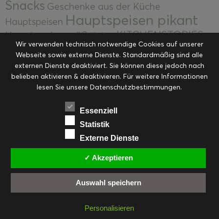
Snacks
Geschenke aus der Küche
Hauptspeisen pikant
Hauptspeisen
KITCHENSTORIES
Hauptspeisen süß
Kekse
Wir verwenden technisch notwendige Cookies auf unserer
Kuchen, Torten & Desserts
Kuchen und
Webseite sowie externe Dienste. Standardmäßig sind alle
Kulinarische Mitbringsel &
Desserts
externen Dienste deaktiviert. Sie können diese jedoch nach
Kulinarik
Eingemachtes
belieben aktivieren & deaktivieren. Für weitere Informationen
Resteküche
Ohne Kategorie
Ostern
lesen Sie unsere Datenschutzbestimmungen.
Slider
Startseite
Rezepte
Saisonal
Suppen, Salate & Vorspeisen
Vorspeisen &
Essenziell
Vorspeisen, Salate & Suppen
Suppen
Statistik
Weihnachten
Externe Dienste
Workshops & Events
✓ Akzeptieren
Auswahl speichern
FACEBOOK
PINTEREST
EMAIL
INSTAGRAM
RSS
Personalisieren