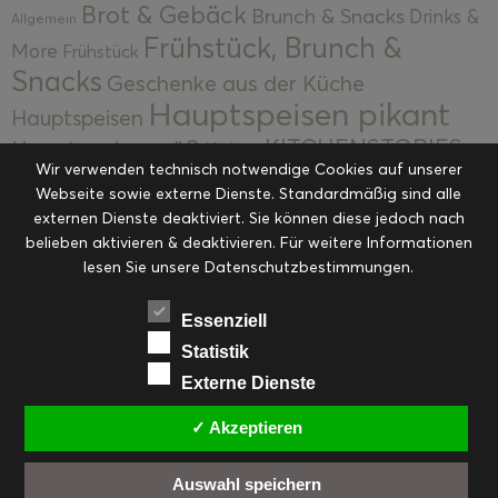
Brot & Gebäck
Brunch & Snacks
Drinks &
Allgemein
Frühstück, Brunch &
More
Frühstück
Snacks
Geschenke aus der Küche
Hauptspeisen pikant
Hauptspeisen
KITCHENSTORIES
Hauptspeisen süß
Kekse
Wir verwenden technisch notwendige Cookies auf unserer
Kuchen, Torten & Desserts
Kuchen und
Webseite sowie externe Dienste. Standardmäßig sind alle
Kulinarische Mitbringsel &
Desserts
externen Dienste deaktiviert. Sie können diese jedoch nach
Kulinarik
Eingemachtes
belieben aktivieren & deaktivieren. Für weitere Informationen
Resteküche
Ohne Kategorie
Ostern
lesen Sie unsere Datenschutzbestimmungen.
Slider
Startseite
Rezepte
Saisonal
Suppen, Salate & Vorspeisen
Vorspeisen &
Essenziell
Vorspeisen, Salate & Suppen
Suppen
Statistik
Weihnachten
Externe Dienste
Workshops & Events
✓ Akzeptieren
Auswahl speichern