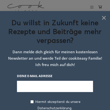
×
Du willst in Zukunft keine
Schlagwort:
Rezepte und Beiträge mehr
Rezept mit Chili-
verpassen?
Flocken
Dann melde dich gleich für meinen kostenlosen
Newsletter an und werde Teil der cookiteasy Familie!
Ich freu mich auf dich!
DEINE E-MAIL ADRESSE
Hiermit akzeptierst du unsere
Datenschutzerklärung.