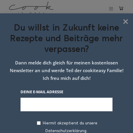
×
Du willst in Zukunft keine
Schlagwort:
Rezepte und Beiträge mehr
rezept kaspress
verpassen?
nuggets
Dann melde dich gleich für meinen kostenlosen
Newsletter an und werde Teil der cookiteasy Familie!
Ich freu mich auf dich!
DEINE E-MAIL ADRESSE
Hiermit akzeptierst du unsere
Datenschutzerklärung.