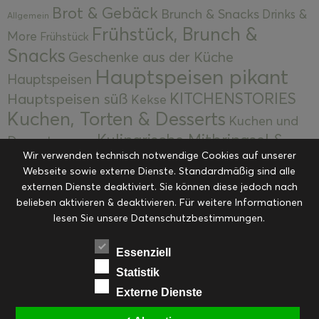
Brot & Gebäck
Brunch & Snacks
Drinks &
Allgemein
Frühstück, Brunch &
More
Frühstück
Snacks
Geschenke aus der Küche
Hauptspeisen pikant
Hauptspeisen
KITCHENSTORIES
Hauptspeisen süß
Kekse
Kuchen, Torten & Desserts
Kuchen und
Kulinarische Mitbringsel &
Desserts
Kulinarik
Wir verwenden technisch notwendige Cookies auf unserer
Eingemachtes
Resteküche
Ohne Kategorie
Ostern
Webseite sowie externe Dienste. Standardmäßig sind alle
Slider
Startseite
Rezepte
Saisonal
externen Dienste deaktiviert. Sie können diese jedoch nach
Suppen, Salate & Vorspeisen
belieben aktivieren & deaktivieren. Für weitere Informationen
Vorspeisen &
lesen Sie unsere Datenschutzbestimmungen.
Vorspeisen, Salate & Suppen
Suppen
Weihnachten
Workshops & Events
Essenziell
Statistik
Externe Dienste