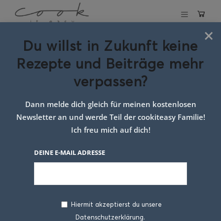
×
Du willst in Zukunft keine
Schlagwort:
Rezepte und Beiträge mehr
Rezept Italien
verpassen?
Dann melde dich gleich für meinen kostenlosen
Newsletter an und werde Teil der cookiteasy Familie!
Ich freu mich auf dich!
DEINE E-MAIL ADRESSE
Hiermit akzeptierst du unsere
Datenschutzerklärung.