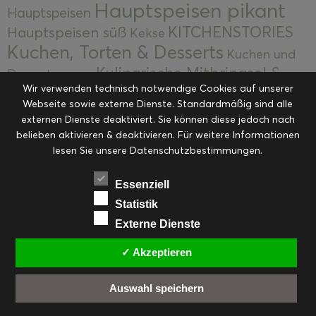
Hauptspeisen pikant
Hauptspeisen
KITCHENSTORIES
Hauptspeisen süß
Kekse
Kuchen, Torten & Desserts
Kuchen und
Kulinarische Mitbringsel &
Desserts
Kulinarik
Wir verwenden technisch notwendige Cookies auf unserer
Eingemachtes
Resteküche
Ohne Kategorie
Ostern
Webseite sowie externe Dienste. Standardmäßig sind alle
Slider
Startseite
Rezepte
Saisonal
externen Dienste deaktiviert. Sie können diese jedoch nach
Suppen, Salate & Vorspeisen
belieben aktivieren & deaktivieren. Für weitere Informationen
Vorspeisen &
lesen Sie unsere Datenschutzbestimmungen.
Vorspeisen, Salate & Suppen
Suppen
Weihnachten
Workshops & Events
Essenziell
Statistik
Externe Dienste
✓ Akzeptieren
FACEBOOK
PINTEREST
EMAIL
INSTAGRAM
RSS
Auswahl speichern
© cookiteasy.at by Simone Kemptner | powered by
ECKER Digital IT Solutions