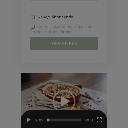
Neue/r AbonnentIn
Hiermit akzeptierst du unsere
Datenschutzerklärung.
Video-
Player
00:00
00:51