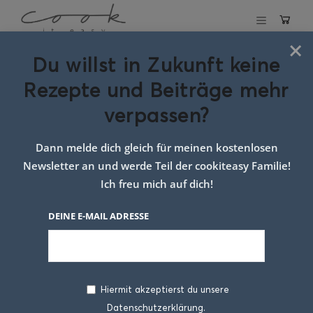
×
Du willst in Zukunft keine
Schlagwort:
Rezepte und Beiträge mehr
Rezept für
verpassen?
Pralinen
Dann melde dich gleich für meinen kostenlosen
Newsletter an und werde Teil der cookiteasy Familie!
Ich freu mich auf dich!
DEINE E-MAIL ADRESSE
Hiermit akzeptierst du unsere
Datenschutzerklärung.