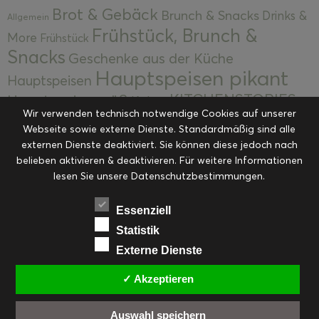
Brot & Gebäck
Brunch & Snacks
Drinks &
Allgemein
Frühstück, Brunch &
More
Frühstück
Snacks
Geschenke aus der Küche
Hauptspeisen pikant
Hauptspeisen
KITCHENSTORIES
Hauptspeisen süß
Kekse
Wir verwenden technisch notwendige Cookies auf unserer
Kuchen, Torten & Desserts
Kuchen und
Webseite sowie externe Dienste. Standardmäßig sind alle
Kulinarische Mitbringsel &
Desserts
externen Dienste deaktiviert. Sie können diese jedoch nach
Kulinarik
Eingemachtes
belieben aktivieren & deaktivieren. Für weitere Informationen
Resteküche
Ohne Kategorie
Ostern
lesen Sie unsere Datenschutzbestimmungen.
Slider
Startseite
Rezepte
Saisonal
Suppen, Salate & Vorspeisen
Vorspeisen &
Essenziell
Vorspeisen, Salate & Suppen
Suppen
Statistik
Weihnachten
Externe Dienste
Workshops & Events
✓ Akzeptieren
Auswahl speichern