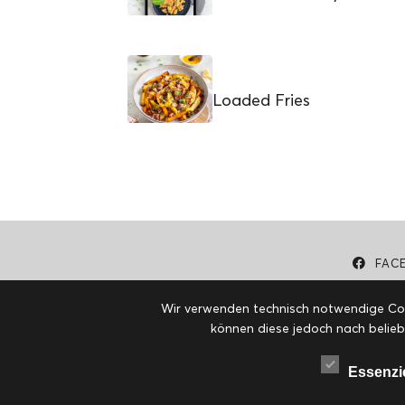
Loaded Fries
FAC
Wir verwenden technisch notwendige Cook
können diese jedoch nach belieb
Essenzi