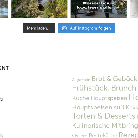
Auf Instagram folgen
Mehr laden…
ENT
Brot & Gebäck
Allgemein
Frühstück, Brunch
Ha
Küche
Hauptspeisen
il
Hauptspeisen süß
Keks
Torten & Desserts
Kulinarische Mitbrin
Rezep
ok
Resteküche
Ostern