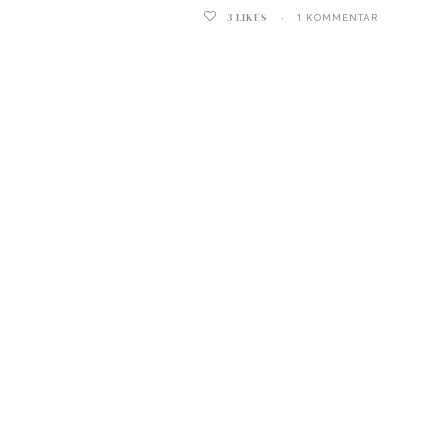
3
LIKES
1 KOMMENTAR
ghurt-Eis am Stil