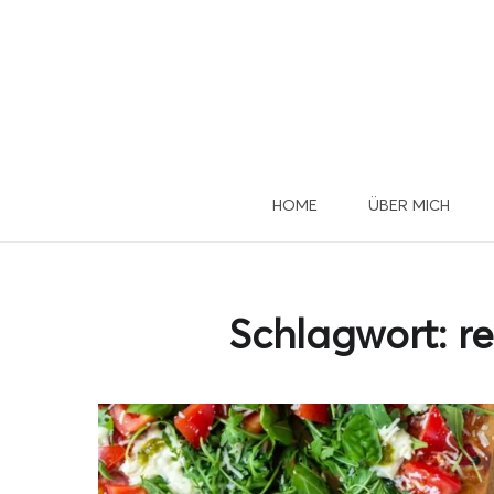
HOME
ÜBER MICH
Du 
u
Schlagwort:
r
Dann mel
D