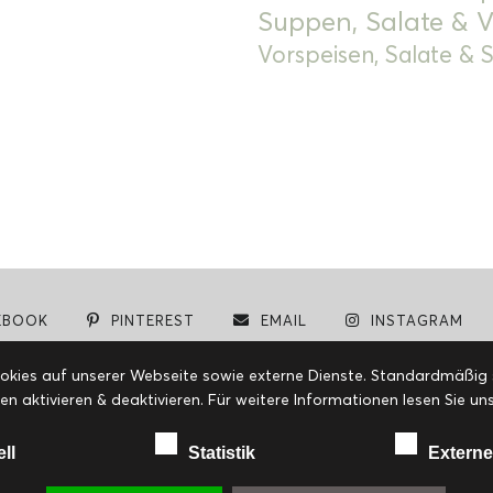
Suppen, Salate & V
Vorspeisen, Salate &
EBOOK
PINTEREST
EMAIL
INSTAGRAM
© cookiteasy.at by Simone Kemptner | powered by
ECKER Digital IT Solutions
ies auf unserer Webseite sowie externe Dienste. Standardmäßig sin
en aktivieren & deaktivieren. Für weitere Informationen lesen Sie
ell
Statistik
Externe