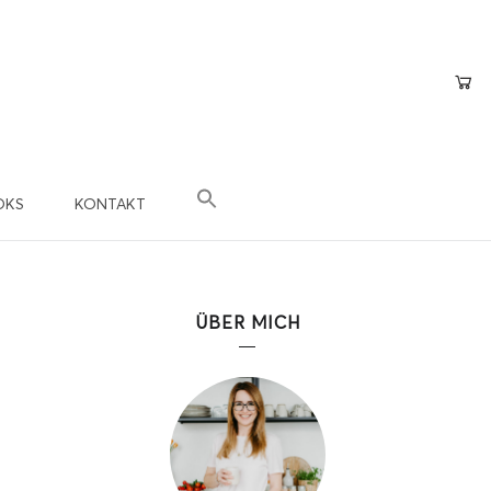
OKS
KONTAKT
×
epte
n?
ÜBER MICH
 Teil der