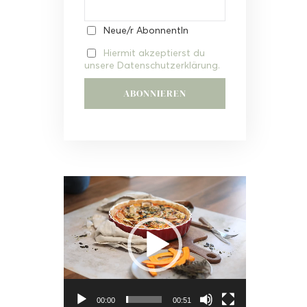
Neue/r AbonnentIn
Hiermit akzeptierst du
unsere Datenschutzerklärung.
Video-
Player
00:00
00:51