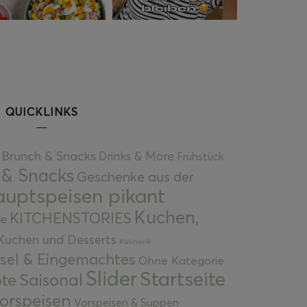
QUICKLINKS
Brunch & Snacks
Drinks & More
Frühstück
 & Snacks
Geschenke aus der
uptspeisen pikant
Kuchen,
KITCHENSTORIES
e
Kuchen und Desserts
Kulinarik
gsel & Eingemachtes
Ohne Kategorie
Slider
Startseite
te
Saisonal
orspeisen
Vorspeisen & Suppen