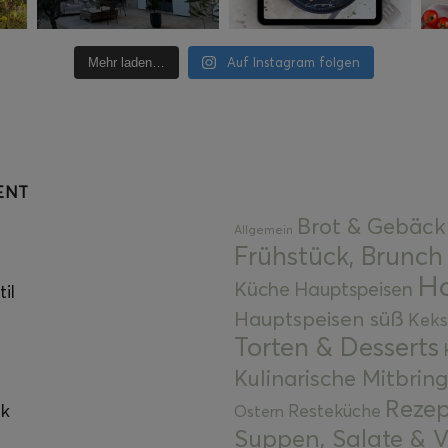
Auf Instagram folgen
Mehr laden…
ENT
Brot & Gebäck
Allgemein
Frühstück, Brunch
Ha
Küche
Hauptspeisen
il
Hauptspeisen süß
Keks
Torten & Desserts
Kulinarische Mitbrin
Rezep
ok
Resteküche
Ostern
Suppen, Salate & V