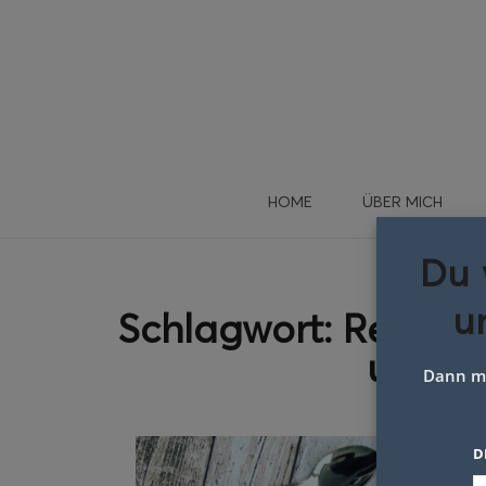
HOME
ÜBER MICH
Du 
u
Schlagwort:
Rezept 
und L
Dann me
D