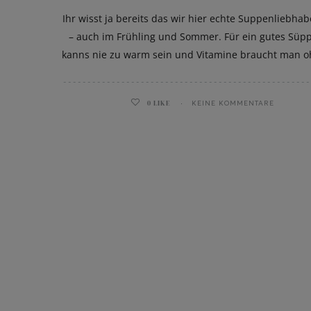
Ihr wisst ja bereits das wir hier echte Suppenliebhab
– auch im Frühling und Sommer. Für ein gutes Süp
kanns nie zu warm sein und Vitamine braucht man 
ghurt-Eis am Stil
0
LIKE
KEINE KOMMENTARE