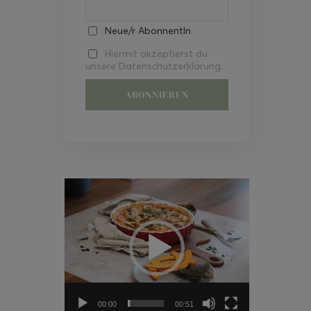
Neue/r AbonnentIn
Hiermit akzeptierst du
unsere Datenschutzerklärung.
Video-
Player
00:00
00:51