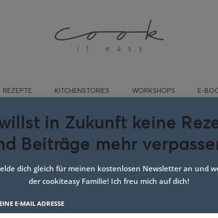
REZEPTE
KITCHENSTORIES
WORKSHOPS
E-BO
willst in Zukunft keine Rez
nd Beiträge mehr verpasse
für Karotten-Suppe mit Fet
augencroutons
lde dich gleich für meinen kostenlosen Newsletter an und we
der cookiteasy Familie! Ich freu mich auf dich!
EINE E-MAIL ADRESSE