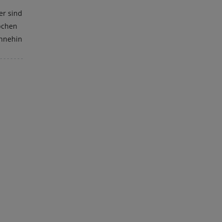
er sind
pchen
ohnehin