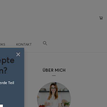
OKS
KONTAKT
×
epte
n?
a
ÜBER MICH
rde Teil