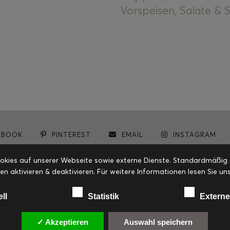
Vorspeisen, Salate &
EBOOK
PINTEREST
EMAIL
INSTAGRAM
© cookiteasy.at by Simone Kemptner | powered by
ECKER Digital IT Solutions
ies auf unserer Webseite sowie externe Dienste. Standardmäßig sin
en aktivieren & deaktivieren. Für weitere Informationen lesen Sie
ell
Statistik
Externe
✓ Akzeptieren
Auswahl speichern