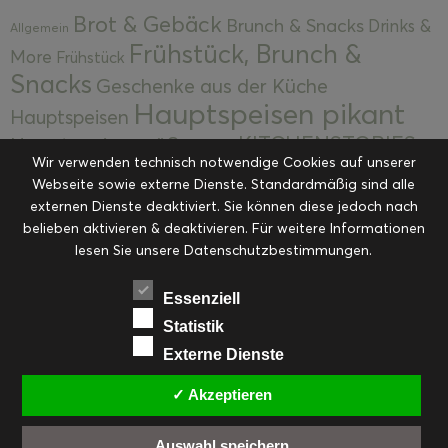
Brot & Gebäck
Brunch & Snacks
Drinks &
Allgemein
Frühstück, Brunch &
More
Frühstück
Snacks
Geschenke aus der Küche
Hauptspeisen pikant
Hauptspeisen
KITCHENSTORIES
Hauptspeisen süß
Kekse
Wir verwenden technisch notwendige Cookies auf unserer
Kuchen, Torten & Desserts
Kuchen und
Webseite sowie externe Dienste. Standardmäßig sind alle
Kulinarische Mitbringsel &
Desserts
externen Dienste deaktiviert. Sie können diese jedoch nach
Kulinarik
Eingemachtes
belieben aktivieren & deaktivieren. Für weitere Informationen
Resteküche
Ohne Kategorie
Ostern
lesen Sie unsere Datenschutzbestimmungen.
Slider
Startseite
Rezepte
Saisonal
Suppen, Salate & Vorspeisen
Vorspeisen &
Essenziell
Vorspeisen, Salate & Suppen
Suppen
Statistik
Weihnachten
Externe Dienste
Workshops & Events
✓ Akzeptieren
Auswahl speichern