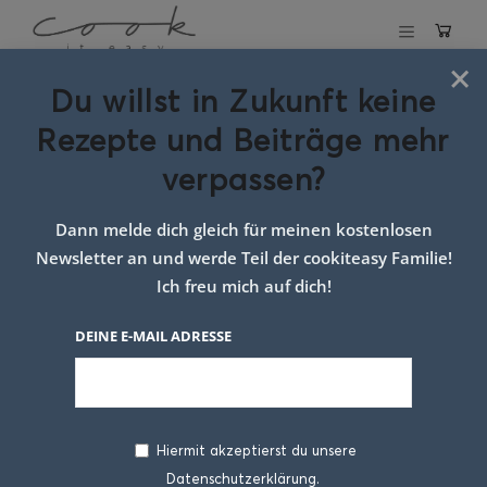
×
Du willst in Zukunft keine
Schlagwort:
Rezepte und Beiträge mehr
rezept für heiße
verpassen?
tage
Dann melde dich gleich für meinen kostenlosen
Newsletter an und werde Teil der cookiteasy Familie!
Ich freu mich auf dich!
DEINE E-MAIL ADRESSE
Hiermit akzeptierst du unsere
Datenschutzerklärung.