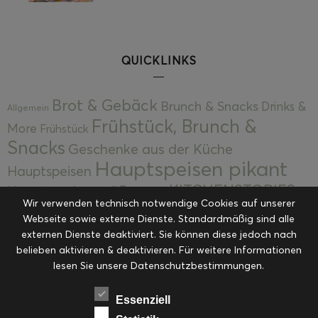
QUICKLINKS
Brot & Gebäck
Brunch & Snacks
Drinks &
Allgemein
Frühstück, Brunch &
More
Frühstück
Snacks
Geschenke aus der Küche
Hauptspeisen pikant
Hauptspeisen
KITCHENSTORIES
Hauptspeisen süß
Kekse
Wir verwenden technisch notwendige Cookies auf unserer
Kuchen, Torten & Desserts
Kuchen und
Webseite sowie externe Dienste. Standardmäßig sind alle
Kulinarische Mitbringsel &
Desserts
externen Dienste deaktiviert. Sie können diese jedoch nach
Kulinarik
Eingemachtes
belieben aktivieren & deaktivieren. Für weitere Informationen
Resteküche
Ohne Kategorie
Ostern
lesen Sie unsere Datenschutzbestimmungen.
Slider
Startseite
Rezepte
Saisonal
Suppen, Salate & Vorspeisen
Vorspeisen &
Essenziell
Vorspeisen, Salate & Suppen
Suppen