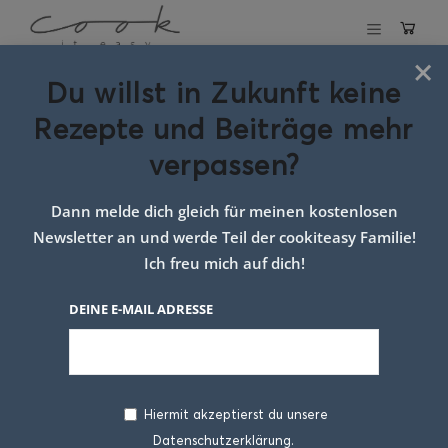
×
Du willst in Zukunft keine
Schlagwort:
Rezepte und Beiträge mehr
Rezept
verpassen?
frühlingsrollen
Dann melde dich gleich für meinen kostenlosen
Newsletter an und werde Teil der cookiteasy Familie!
Ich freu mich auf dich!
DEINE E-MAIL ADRESSE
Hiermit akzeptierst du unsere
Datenschutzerklärung.