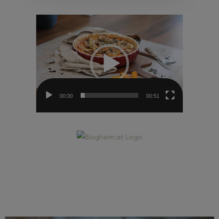
Video-
Player
00:00
00:51