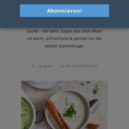
Gelbe Gazpacho
Gelbe Gazpacho mit Tomaten, Paprika &
Gurke – die kalte Suppe aus dem Mixer
ist leicht, erfrischend & perfekt für die
letzten Sommertage.
14
LIKES
KEINE KOMMENTARE