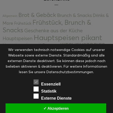
Brot & Gebäck
Brunch & Snacks
Drinks &
Allgemein
Frühstück, Brunch &
More
Frühstück
Snacks
Geschenke aus der Küche
Hauptspeisen pikant
Hauptspeisen
KITCHENSTORIES
Hauptspeisen süß
Kekse
Wir verwenden technisch notwendige Cookies auf unserer
Kuchen, Torten & Desserts
Kuchen und
Webseite sowie externe Dienste. Standardmäßig sind alle
Kulinarische Mitbringsel &
Desserts
externen Dienste deaktiviert. Sie können diese jedoch nach
Kulinarik
Eingemachtes
belieben aktivieren & deaktivieren. Für weitere Informationen
Resteküche
Ohne Kategorie
Ostern
lesen Sie unsere Datenschutzbestimmungen.
Slider
Startseite
Rezepte
Saisonal
Suppen, Salate & Vorspeisen
Vorspeisen &
Essenziell
Vorspeisen, Salate & Suppen
Suppen
Statistik
Weihnachten
Externe Dienste
Workshops & Events
✓ Akzeptieren