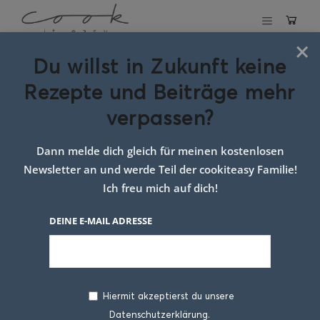
×
Du willst in Zukunft keine
Schlagwort:
reise
Rezepte und Beiträge mehr
snacks
verpassen?
Dann melde dich gleich für meinen kostenlosen
Newsletter an und werde Teil der cookiteasy Familie!
Ich freu mich auf dich!
DEINE E-MAIL ADRESSE
Hiermit akzeptierst du unsere
Datenschutzerklärung.