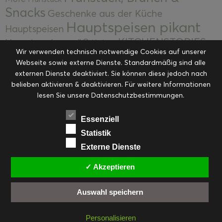
Snacks
Geschenke aus der Küche
Hauptspeisen pikant
Hauptspeisen
KITCHENSTORIES
Hauptspeisen süß
Kekse
Wir verwenden technisch notwendige Cookies auf unserer
Kuchen, Torten & Desserts
Kuchen und
Webseite sowie externe Dienste. Standardmäßig sind alle
Kulinarische Mitbringsel &
Desserts
externen Dienste deaktiviert. Sie können diese jedoch nach
Kulinarik
Eingemachtes
belieben aktivieren & deaktivieren. Für weitere Informationen
Resteküche
Ohne Kategorie
Ostern
lesen Sie unsere Datenschutzbestimmungen.
Slider
Startseite
Rezepte
Saisonal
Suppen, Salate & Vorspeisen
Vorspeisen &
Essenziell
Vorspeisen, Salate & Suppen
Suppen
Statistik
Weihnachten
Externe Dienste
Workshops & Events
✓ Akzeptieren
Auswahl speichern
FACEBOOK
PINTEREST
EMAIL
INSTAGRAM
RSS
Personalisieren