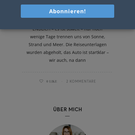
Ich packe meinen Koffer und
nehme mit – Reisesnacks & Co.
ENDLICH – es ist soweit – nur noch
wenige Tage trennen uns von Sonne,
Strand und Meer. Die Reiseunterlagen
wurden abgeholt, das Auto ist startklar –
wir auch, na dann
0
LIKE
2 KOMMENTARE
ÜBER MICH