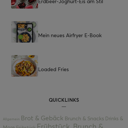
Erdbeer-Joghurt-Eis am Stil
Mein neues Airfryer E-Book
Loaded Fries
QUICKLINKS
Brot & Gebäck
Brunch & Snacks
Drinks &
Allgemein
Frühstück, Brunch &
More
Frühstück