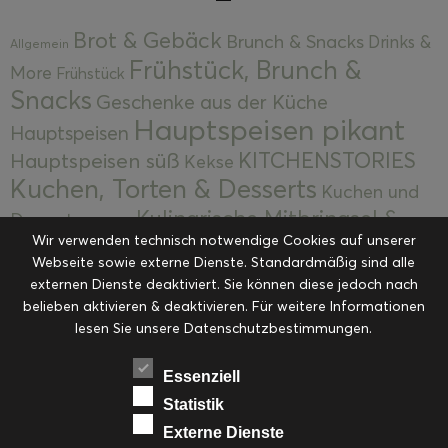
Brot & Gebäck
Brunch & Snacks
Drinks &
Allgemein
Frühstück, Brunch &
More
Frühstück
Snacks
Geschenke aus der Küche
Hauptspeisen pikant
Hauptspeisen
KITCHENSTORIES
Hauptspeisen süß
Kekse
Kuchen, Torten & Desserts
Kuchen und
Kulinarische Mitbringsel &
Desserts
Kulinarik
Wir verwenden technisch notwendige Cookies auf unserer
Eingemachtes
Resteküche
Ohne Kategorie
Ostern
Webseite sowie externe Dienste. Standardmäßig sind alle
Slider
Startseite
Rezepte
Saisonal
externen Dienste deaktiviert. Sie können diese jedoch nach
Suppen, Salate & Vorspeisen
belieben aktivieren & deaktivieren. Für weitere Informationen
Vorspeisen &
lesen Sie unsere Datenschutzbestimmungen.
Vorspeisen, Salate & Suppen
Suppen
Weihnachten
Workshops & Events
Essenziell
Statistik
Externe Dienste