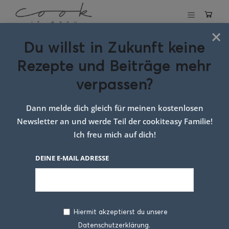
×
Du willst in Zukunft keine
Schlagwort:
Rezepte und Beiträge mehr
radieschen mit
verpassen?
dip
Dann melde dich gleich für meinen kostenlosen
Newsletter an und werde Teil der cookiteasy Familie!
Ich freu mich auf dich!
DEINE E-MAIL ADRESSE
Hiermit akzeptierst du unsere
Datenschutzerklärung.