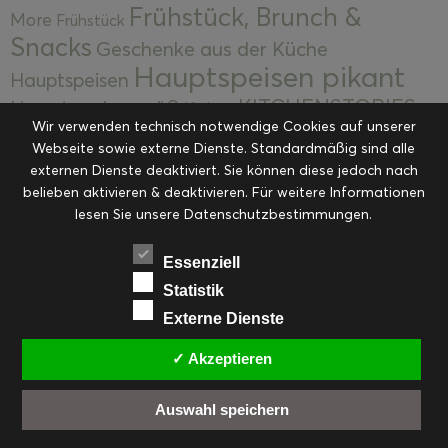
Frühstück, Brunch &
More
Frühstück
Snacks
Geschenke aus der Küche
Hauptspeisen pikant
Hauptspeisen
KITCHENSTORIES
Hauptspeisen süß
Kekse
Wir verwenden technisch notwendige Cookies auf unserer
Kuchen, Torten & Desserts
Kuchen und
Webseite sowie externe Dienste. Standardmäßig sind alle
Kulinarische Mitbringsel &
Desserts
externen Dienste deaktiviert. Sie können diese jedoch nach
Kulinarik
Eingemachtes
belieben aktivieren & deaktivieren. Für weitere Informationen
Resteküche
Ohne Kategorie
Ostern
lesen Sie unsere Datenschutzbestimmungen.
Slider
Startseite
Rezepte
Saisonal
Suppen, Salate & Vorspeisen
Vorspeisen &
Essenziell
Vorspeisen, Salate & Suppen
Suppen
Statistik
Weihnachten
Externe Dienste
Workshops & Events
✓ Akzeptieren
Auswahl speichern
FACEBOOK
PINTEREST
EMAIL