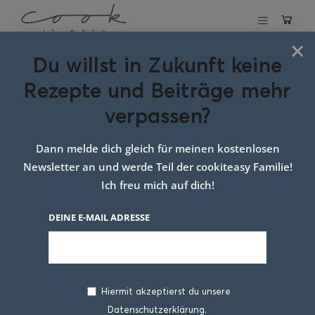
×
Du willst in Zukunft keine
Schlagwort:
Rezepte und Beiträge mehr
radieschen
verpassen?
laibchen google
Dann melde dich gleich für meinen kostenlosen
Newsletter an und werde Teil der cookiteasy Familie!
Ich freu mich auf dich!
DEINE E-MAIL ADRESSE
Hiermit akzeptierst du unsere
Datenschutzerklärung.