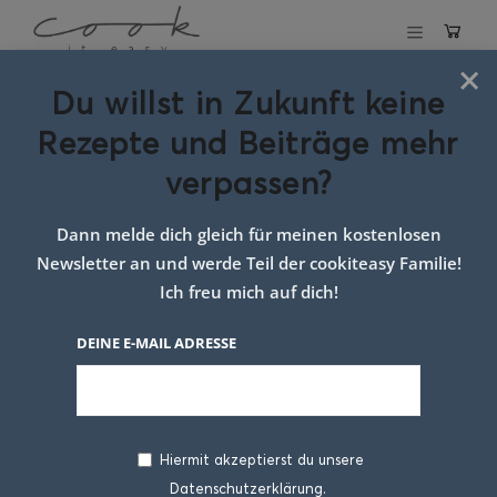
×
Du willst in Zukunft keine
Schlagwort:
Rezepte und Beiträge mehr
radieschen im
verpassen?
ofen
Dann melde dich gleich für meinen kostenlosen
Newsletter an und werde Teil der cookiteasy Familie!
Ich freu mich auf dich!
DEINE E-MAIL ADRESSE
Hiermit akzeptierst du unsere
Datenschutzerklärung.