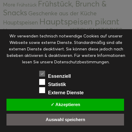
Frühstück, Brunch &
More
Frühstück
Snacks
Geschenke aus der Küche
Hauptspeisen pikant
Hauptspeisen
KITCHENSTORIES
Hauptspeisen süß
Kekse
Wir verwenden technisch notwendige Cookies auf unserer
Kuchen, Torten & Desserts
Kuchen und
Webseite sowie externe Dienste. Standardmäßig sind alle
Kulinarische Mitbringsel &
Desserts
externen Dienste deaktiviert. Sie können diese jedoch nach
Kulinarik
Eingemachtes
belieben aktivieren & deaktivieren. Für weitere Informationen
Resteküche
Ohne Kategorie
Ostern
lesen Sie unsere Datenschutzbestimmungen.
Slider
Startseite
Rezepte
Saisonal
Suppen, Salate & Vorspeisen
Vorspeisen &
Essenziell
Vorspeisen, Salate & Suppen
Suppen
Statistik
Weihnachten
Externe Dienste
Workshops & Events
✓ Akzeptieren
Auswahl speichern
FACEBOOK
PINTEREST
EMAIL