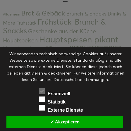
Brot & Gebäck
Brunch & Snacks
Drinks &
Allgemein
Frühstück, Brunch &
More
Frühstück
Snacks
Geschenke aus der Küche
Hauptspeisen pikant
Hauptspeisen
KITCHENSTORIES
Hauptspeisen süß
Kekse
Wir verwenden technisch notwendige Cookies auf unserer
Kuchen, Torten & Desserts
Kuchen und
Webseite sowie externe Dienste. Standardmäßig sind alle
Kulinarische Mitbringsel &
Desserts
externen Dienste deaktiviert. Sie können diese jedoch nach
Kulinarik
Eingemachtes
belieben aktivieren & deaktivieren. Für weitere Informationen
Resteküche
Ohne Kategorie
Ostern
lesen Sie unsere Datenschutzbestimmungen.
Slider
Startseite
Rezepte
Saisonal
Suppen, Salate & Vorspeisen
Vorspeisen &
Essenziell
Vorspeisen, Salate & Suppen
Suppen
Statistik
Weihnachten
Externe Dienste
Workshops & Events
✓ Akzeptieren