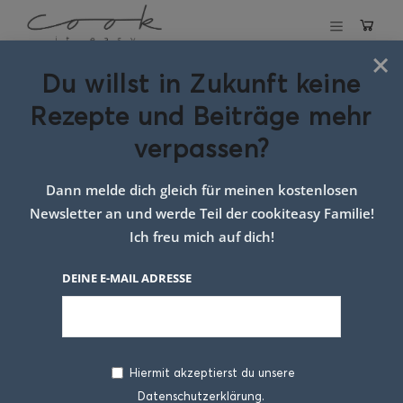
×
Du willst in Zukunft keine
Schlagwort:
Rezepte und Beiträge mehr
quiche mit
verpassen?
ziegenkäse und
Dann melde dich gleich für meinen kostenlosen
thymian
Newsletter an und werde Teil der cookiteasy Familie!
Ich freu mich auf dich!
DEINE E-MAIL ADRESSE
Hiermit akzeptierst du unsere
Datenschutzerklärung.