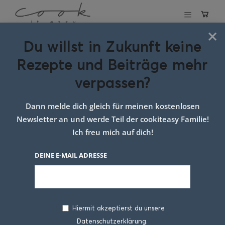
×
Du willst in Zukunft keine
Schlagwort:
Rezepte und Beiträge mehr
Quark Bällchen
verpassen?
Dann melde dich gleich für meinen kostenlosen
Newsletter an und werde Teil der cookiteasy Familie!
Ich freu mich auf dich!
DEINE E-MAIL ADRESSE
Hiermit akzeptierst du unsere
Datenschutzerklärung.