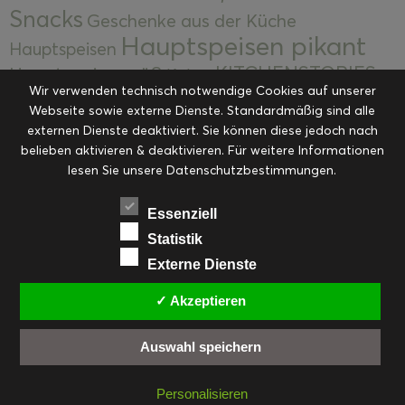
Snacks
Geschenke aus der Küche
Hauptspeisen pikant
Hauptspeisen
KITCHENSTORIES
Hauptspeisen süß
Kekse
Wir verwenden technisch notwendige Cookies auf unserer
Kuchen, Torten & Desserts
Kuchen und
Webseite sowie externe Dienste. Standardmäßig sind alle
Kulinarische Mitbringsel &
Desserts
externen Dienste deaktiviert. Sie können diese jedoch nach
Kulinarik
Eingemachtes
belieben aktivieren & deaktivieren. Für weitere Informationen
Resteküche
Ohne Kategorie
Ostern
lesen Sie unsere Datenschutzbestimmungen.
Slider
Startseite
Rezepte
Saisonal
Suppen, Salate & Vorspeisen
Vorspeisen &
Essenziell
Vorspeisen, Salate & Suppen
Suppen
Statistik
Weihnachten
Externe Dienste
Workshops & Events
✓ Akzeptieren
Auswahl speichern
FACEBOOK
PINTEREST
EMAIL
INSTAGRAM
RSS
Personalisieren