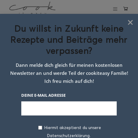
×
Du willst in Zukunft keine
Schlagwort:
Rezepte und Beiträge mehr
pumpkin pie
verpassen?
Dann melde dich gleich für meinen kostenlosen
Newsletter an und werde Teil der cookiteasy Familie!
Ich freu mich auf dich!
DEINE E-MAIL ADRESSE
Hiermit akzeptierst du unsere
Datenschutzerklärung.