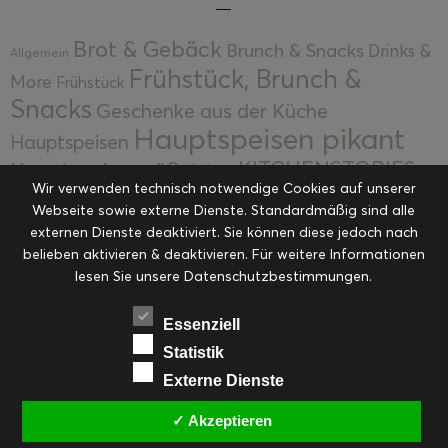
Brot & Gebäck
Brunch & Snacks
Drinks &
Allgemein
Frühstück, Brunch &
More
Frühstück
Snacks
Geschenke aus der Küche
Hauptspeisen pikant
Hauptspeisen
KITCHENSTORIES
Hauptspeisen süß
Kekse
Wir verwenden technisch notwendige Cookies auf unserer
Kuchen, Torten & Desserts
Kuchen und
Webseite sowie externe Dienste. Standardmäßig sind alle
Kulinarische Mitbringsel &
Desserts
externen Dienste deaktiviert. Sie können diese jedoch nach
Kulinarik
Eingemachtes
belieben aktivieren & deaktivieren. Für weitere Informationen
Resteküche
Ohne Kategorie
Ostern
lesen Sie unsere Datenschutzbestimmungen.
Slider
Startseite
Rezepte
Saisonal
Suppen, Salate & Vorspeisen
Vorspeisen &
Essenziell
Vorspeisen, Salate & Suppen
Suppen
Statistik
Weihnachten
Externe Dienste
Workshops & Events
✓ Akzeptieren