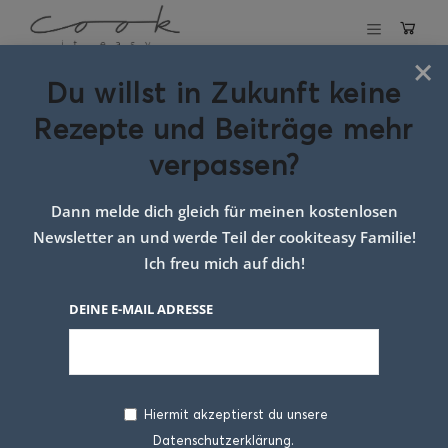
×
Du willst in Zukunft keine
Schlagwort:
Rezepte und Beiträge mehr
pizzateig rezept
verpassen?
Dann melde dich gleich für meinen kostenlosen
Newsletter an und werde Teil der cookiteasy Familie!
Ich freu mich auf dich!
DEINE E-MAIL ADRESSE
Hiermit akzeptierst du unsere
Datenschutzerklärung.