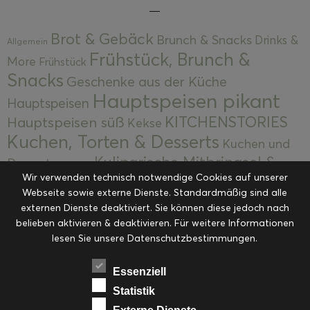
Brot & Gebäck
Brunch & Snacks
Drinks &
Allgemein
Frühstück, Brunch &
More
Frühstück
Snacks
Geschenke aus der Küche
Hauptspeisen pikant
Hauptspeisen
KITCHENSTORIES
Hauptspeisen süß
Kekse
Kuchen, Torten & Desserts
Kuchen und
Kulinarische Mitbringsel &
Desserts
Kulinarik
Wir verwenden technisch notwendige Cookies auf unserer
Eingemachtes
Resteküche
Ohne Kategorie
Ostern
Webseite sowie externe Dienste. Standardmäßig sind alle
Slider
Startseite
Rezepte
Saisonal
externen Dienste deaktiviert. Sie können diese jedoch nach
Suppen, Salate & Vorspeisen
belieben aktivieren & deaktivieren. Für weitere Informationen
Vorspeisen &
lesen Sie unsere Datenschutzbestimmungen.
Vorspeisen, Salate & Suppen
Suppen
Weihnachten
Workshops & Events
Essenziell
Statistik