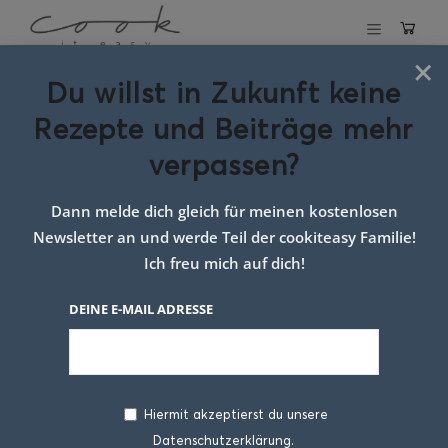
×
Du willst in Zukunft keine
Schlagwort:
pizza
Rezepte und Beiträge mehr
caprese tyrolit
verpassen?
Dann melde dich gleich für meinen kostenlosen
Newsletter an und werde Teil der cookiteasy Familie!
Ich freu mich auf dich!
DEINE E-MAIL ADRESSE
Hiermit akzeptierst du unsere
Datenschutzerklärung.