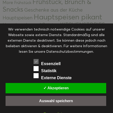
Frühstück, Brunch &
More
Frühstück
Snacks
Geschenke aus der Küche
Hauptspeisen pikant
Hauptspeisen
KITCHENSTORIES
Hauptspeisen süß
Kekse
Wir verwenden technisch notwendige Cookies auf unserer
Kuchen, Torten & Desserts
Kuchen und
Webseite sowie externe Dienste. Standardmäßig sind alle
Kulinarische Mitbringsel &
Desserts
externen Dienste deaktiviert. Sie können diese jedoch nach
Kulinarik
Eingemachtes
belieben aktivieren & deaktivieren. Für weitere Informationen
Resteküche
Ohne Kategorie
Ostern
lesen Sie unsere Datenschutzbestimmungen.
Slider
Startseite
Rezepte
Saisonal
Suppen, Salate & Vorspeisen
Vorspeisen &
Essenziell
Vorspeisen, Salate & Suppen
Suppen
Statistik
Weihnachten
Externe Dienste
Workshops & Events
✓ Akzeptieren
Auswahl speichern
FACEBOOK
PINTEREST
EMAIL