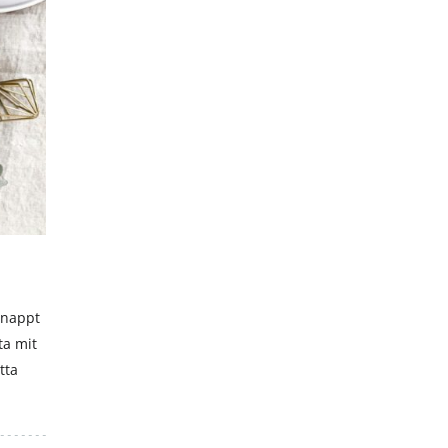
Hiermit akzeptierst du unsere Datenschutzerklärung.
hnappt
ta mit
tta