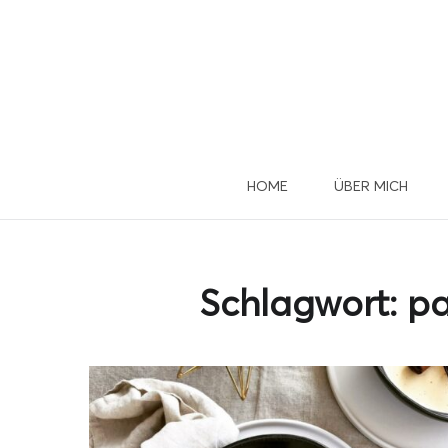
HOME
ÜBER MICH
Du 
u
Schlagwort:
pa
Dann mel
D