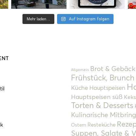
Auf Instagram folgen
Mehr laden…
ENT
Brot & Gebäck
Allgemein
Frühstück, Brunch
Ha
Küche
Hauptspeisen
il
Hauptspeisen süß
Keks
Torten & Desserts
Kulinarische Mitbrin
Rezep
ok
Resteküche
Ostern
Suppen, Salate & V