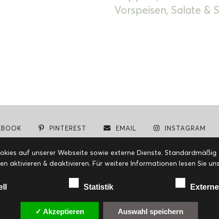
Vorspeisen, Salate &
EBOOK
PINTEREST
EMAIL
INSTAGRAM
© cookiteasy.at by Simone Kemptner | powered by
ECKER Digital IT Solutions
ies auf unserer Webseite sowie externe Dienste. Standardmäßig sin
en aktivieren & deaktivieren. Für weitere Informationen lesen Sie
ell
Statistik
Externe
✓ Akzeptieren
Auswahl speichern