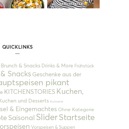
QUICKLINKS
Brunch & Snacks
Drinks & More
Frühstück
 & Snacks
Geschenke aus der
uptspeisen pikant
Kuchen,
KITCHENSTORIES
e
Kuchen und Desserts
Kulinarik
gsel & Eingemachtes
Ohne Kategorie
Slider
Startseite
te
Saisonal
orspeisen
Vorspeisen & Suppen