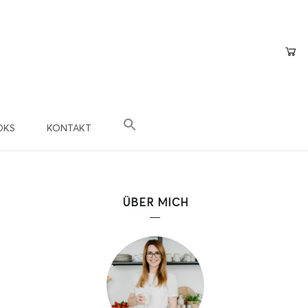
OKS
KONTAKT
×
epte
n?
ÜBER MICH
 Teil der