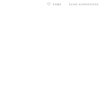
0
LIKE
KEINE KOMMENTARE
ghurt-Eis am Stil