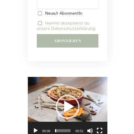
Neue/r AbonnentIn
Hiermit akzeptierst du
unsere Datenschutzerklärung.
Video-
Player
00:00
00:51