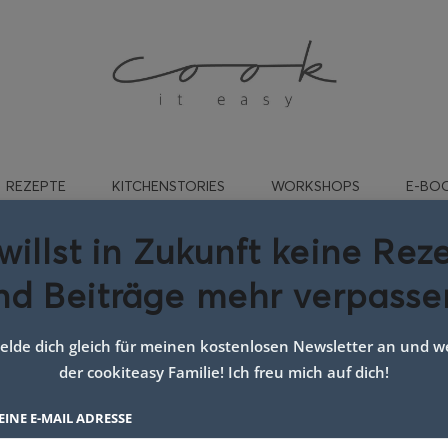
REZEPTE
KITCHENSTORIES
WORKSHOPS
E-BO
willst in Zukunft keine Rez
nd Beiträge mehr verpasse
orangen zimt kuchen
lde dich gleich für meinen kostenlosen Newsletter an und we
der cookiteasy Familie! Ich freu mich auf dich!
EINE E-MAIL ADRESSE