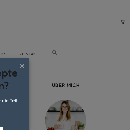
OKS
KONTAKT
×
epte
n?
ÜBER MICH
rde Teil