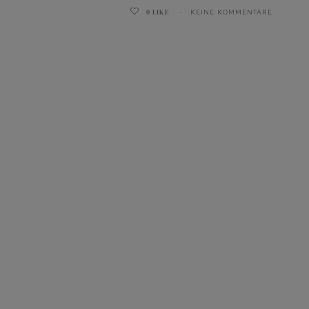
0
LIKE
KEINE KOMMENTARE
ghurt-Eis am Stil