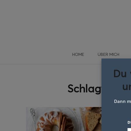
HOME
ÜBER MICH
Du 
u
Schlagwort:
Dann me
D