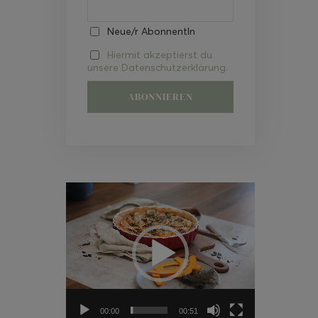
Neue/r AbonnentIn
Hiermit akzeptierst du
unsere Datenschutzerklärung.
Video-
Player
00:00
00:51