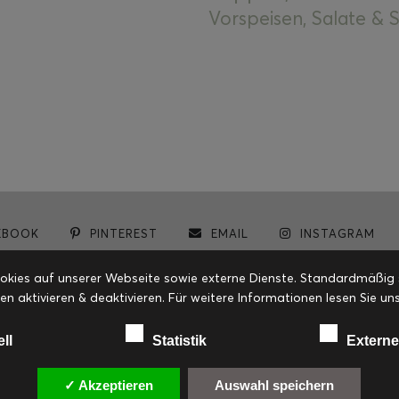
Vorspeisen, Salate &
EBOOK
PINTEREST
EMAIL
INSTAGRAM
© cookiteasy.at by Simone Kemptner | powered by
ECKER Digital IT Solutions
ies auf unserer Webseite sowie externe Dienste. Standardmäßig sin
en aktivieren & deaktivieren. Für weitere Informationen lesen Sie
ell
Statistik
Externe
✓ Akzeptieren
Auswahl speichern