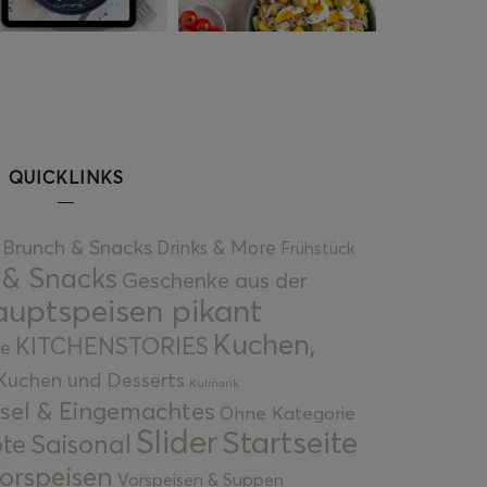
QUICKLINKS
Brunch & Snacks
Drinks & More
Frühstück
 & Snacks
Geschenke aus der
uptspeisen pikant
Kuchen,
KITCHENSTORIES
e
Kuchen und Desserts
Kulinarik
gsel & Eingemachtes
Ohne Kategorie
Slider
Startseite
te
Saisonal
orspeisen
Vorspeisen & Suppen