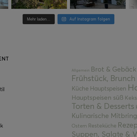
Auf Instagram folgen
Mehr laden…
ENT
Brot & Gebäck
Allgemein
Frühstück, Brunch
Ha
Küche
Hauptspeisen
il
Hauptspeisen süß
Keks
Torten & Desserts
Kulinarische Mitbrin
Rezep
ok
Resteküche
Ostern
Suppen, Salate & V