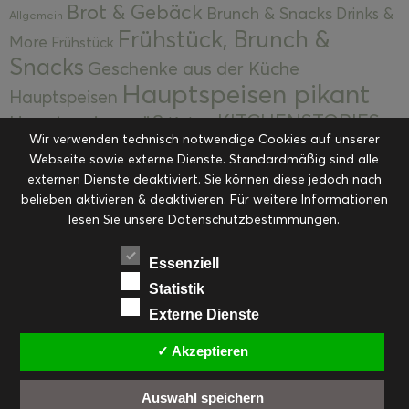
Brot & Gebäck
Brunch & Snacks
Drinks &
Allgemein
Frühstück, Brunch &
More
Frühstück
Snacks
Geschenke aus der Küche
Hauptspeisen pikant
Hauptspeisen
KITCHENSTORIES
Hauptspeisen süß
Kekse
Wir verwenden technisch notwendige Cookies auf unserer
Kuchen, Torten & Desserts
Kuchen und
Webseite sowie externe Dienste. Standardmäßig sind alle
Kulinarische Mitbringsel &
Desserts
externen Dienste deaktiviert. Sie können diese jedoch nach
Kulinarik
Eingemachtes
belieben aktivieren & deaktivieren. Für weitere Informationen
Resteküche
Ohne Kategorie
Ostern
lesen Sie unsere Datenschutzbestimmungen.
Slider
Startseite
Rezepte
Saisonal
Suppen, Salate & Vorspeisen
Vorspeisen &
Essenziell
Vorspeisen, Salate & Suppen
Suppen
Statistik
Weihnachten
Externe Dienste
Workshops & Events
✓ Akzeptieren
Auswahl speichern