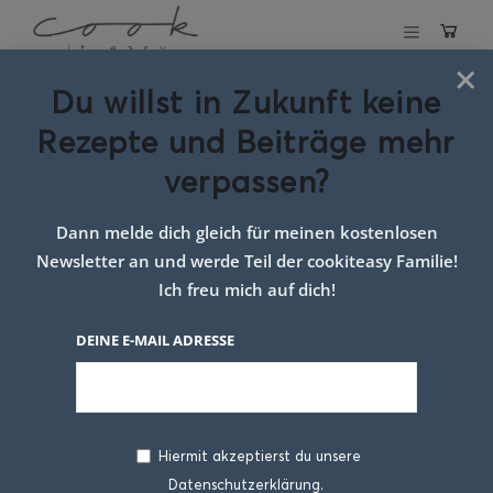
×
Du willst in Zukunft keine
Schlagwort:
One
Rezepte und Beiträge mehr
Pot Nudeln mit
verpassen?
Brokkoli
Dann melde dich gleich für meinen kostenlosen
Newsletter an und werde Teil der cookiteasy Familie!
Ich freu mich auf dich!
DEINE E-MAIL ADRESSE
Hiermit akzeptierst du unsere
Datenschutzerklärung.