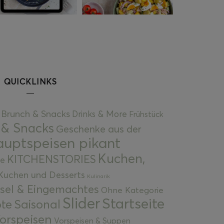
QUICKLINKS
Brunch & Snacks
Drinks & More
Frühstück
 & Snacks
Geschenke aus der
uptspeisen pikant
Kuchen,
KITCHENSTORIES
e
Kuchen und Desserts
Kulinarik
gsel & Eingemachtes
Ohne Kategorie
Slider
Startseite
te
Saisonal
orspeisen
Vorspeisen & Suppen