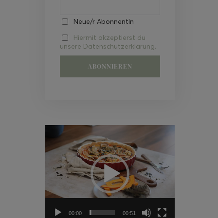
Neue/r AbonnentIn
Hiermit akzeptierst du
unsere Datenschutzerklärung.
Video-
Player
00:00
00:51