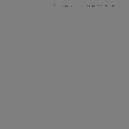
19
LIKES
KEINE KOMMENTARE
ghurt-Eis am Stil