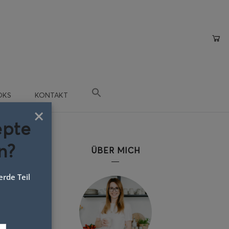
OKS
KONTAKT
×
epte
n?
ÜBER MICH
rde Teil