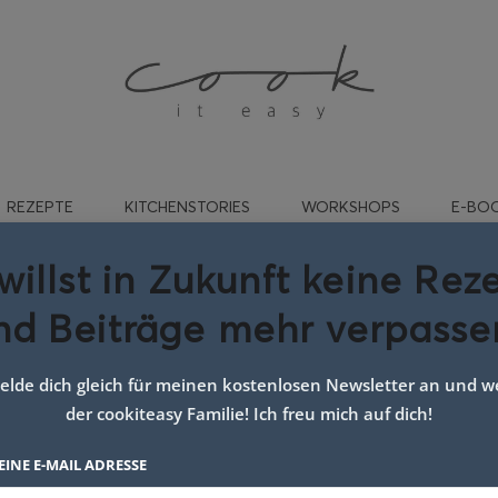
REZEPTE
KITCHENSTORIES
WORKSHOPS
E-BO
willst in Zukunft keine Rez
nd Beiträge mehr verpasse
ofengericht gemüse
lde dich gleich für meinen kostenlosen Newsletter an und we
der cookiteasy Familie! Ich freu mich auf dich!
EINE E-MAIL ADRESSE