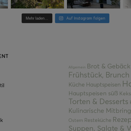
Auf Instagram folgen
Mehr laden…
ENT
Brot & Gebäck
Allgemein
Frühstück, Brunch
Ha
Küche
Hauptspeisen
il
Hauptspeisen süß
Keks
Torten & Desserts
Kulinarische Mitbrin
Rezep
ok
Resteküche
Ostern
Suppen, Salate & V