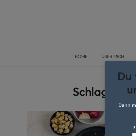
HOME
ÜBER MICH
Du 
u
Schlagwort:
Dann me
D