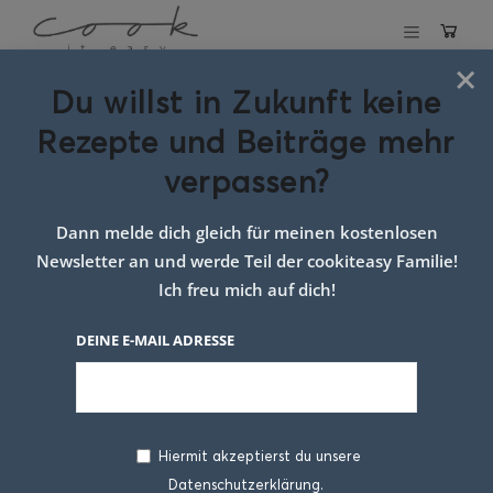
×
Du willst in Zukunft keine
Schlagwort:
ofen
Rezepte und Beiträge mehr
radieschen rezept
verpassen?
Dann melde dich gleich für meinen kostenlosen
Newsletter an und werde Teil der cookiteasy Familie!
Ich freu mich auf dich!
DEINE E-MAIL ADRESSE
Hiermit akzeptierst du unsere
Datenschutzerklärung.