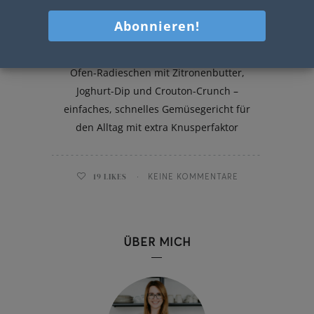
Ofen-Radieschen mit Crouton-
Crunch
Ofen-Radieschen mit Zitronenbutter,
Joghurt-Dip und Crouton-Crunch –
einfaches, schnelles Gemüsegericht für
den Alltag mit extra Knusperfaktor
19
LIKES
KEINE KOMMENTARE
ÜBER MICH