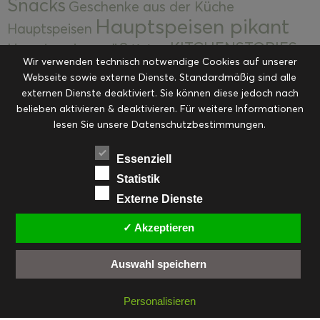
Snacks
Geschenke aus der Küche
Hauptspeisen pikant
Hauptspeisen
KITCHENSTORIES
Hauptspeisen süß
Kekse
Wir verwenden technisch notwendige Cookies auf unserer
Kuchen, Torten & Desserts
Kuchen und
Webseite sowie externe Dienste. Standardmäßig sind alle
Kulinarische Mitbringsel &
Desserts
externen Dienste deaktiviert. Sie können diese jedoch nach
Kulinarik
Eingemachtes
belieben aktivieren & deaktivieren. Für weitere Informationen
Resteküche
Ohne Kategorie
Ostern
lesen Sie unsere Datenschutzbestimmungen.
Slider
Startseite
Rezepte
Saisonal
Suppen, Salate & Vorspeisen
Vorspeisen &
Essenziell
Vorspeisen, Salate & Suppen
Suppen
Statistik
Weihnachten
Externe Dienste
Workshops & Events
✓ Akzeptieren
Auswahl speichern
FACEBOOK
PINTEREST
EMAIL
INSTAGRAM
RSS
Personalisieren