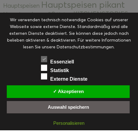
Hauptspeisen pikant
Hauptspeisen
KITCHENSTORIES
Hauptspeisen süß
Kekse
Wir verwenden technisch notwendige Cookies auf unserer
Kuchen, Torten & Desserts
Kuchen und
Webseite sowie externe Dienste. Standardmäßig sind alle
Kulinarische Mitbringsel &
Desserts
externen Dienste deaktiviert. Sie können diese jedoch nach
Kulinarik
Eingemachtes
belieben aktivieren & deaktivieren. Für weitere Informationen
Resteküche
Ohne Kategorie
Ostern
lesen Sie unsere Datenschutzbestimmungen.
Slider
Startseite
Rezepte
Saisonal
Suppen, Salate & Vorspeisen
Vorspeisen &
Essenziell
Vorspeisen, Salate & Suppen
Suppen
Statistik
Weihnachten
Externe Dienste
Workshops & Events
✓ Akzeptieren
Auswahl speichern
FACEBOOK
PINTEREST
EMAIL
INSTAGRAM
RSS
Personalisieren
© cookiteasy.at by Simone Kemptner | powered by
ECKER Digital IT Solutions