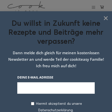
×
Du willst in Zukunft keine
Schlagwort:
Rezepte und Beiträge mehr
NoFrost Liebherr
verpassen?
Dann melde dich gleich für meinen kostenlosen
Newsletter an und werde Teil der cookiteasy Familie!
Ich freu mich auf dich!
DEINE E-MAIL ADRESSE
Hiermit akzeptierst du unsere
Datenschutzerklärung.