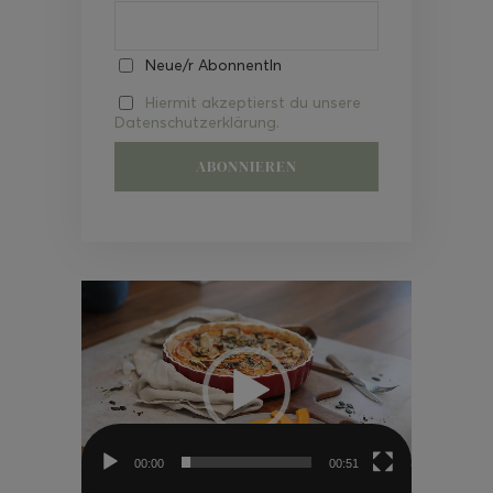
Neue/r AbonnentIn
Hiermit akzeptierst du unsere
Datenschutzerklärung.
Video-
Player
00:00
00:51