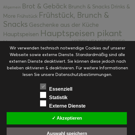
Brot & Gebäck
Brunch & Snacks
Drinks &
Allgemein
Frühstück, Brunch &
More
Frühstück
Snacks
Geschenke aus der Küche
Hauptspeisen pikant
Hauptspeisen
KITCHENSTORIES
Hauptspeisen süß
Kekse
Wir verwenden technisch notwendige Cookies auf unserer
Kuchen, Torten & Desserts
Kuchen und
Webseite sowie externe Dienste. Standardmäßig sind alle
Kulinarische Mitbringsel &
Desserts
externen Dienste deaktiviert. Sie können diese jedoch nach
Kulinarik
Eingemachtes
belieben aktivieren & deaktivieren. Für weitere Informationen
Resteküche
Ohne Kategorie
Ostern
lesen Sie unsere Datenschutzbestimmungen.
Slider
Startseite
Rezepte
Saisonal
Suppen, Salate & Vorspeisen
Vorspeisen &
Essenziell
Vorspeisen, Salate & Suppen
Suppen
Statistik
Weihnachten
Externe Dienste
Workshops & Events
✓ Akzeptieren
Auswahl speichern