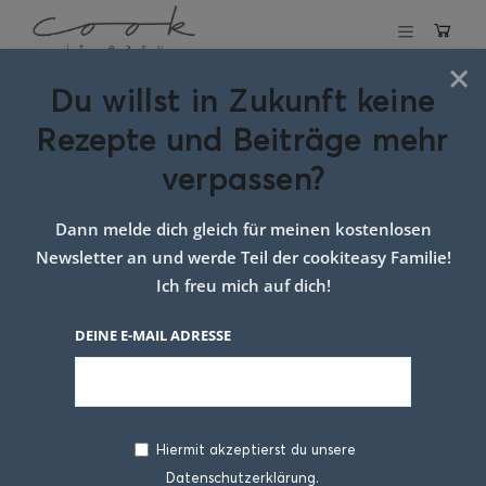
×
Du willst in Zukunft keine
Schlagwort:
Rezepte und Beiträge mehr
modernes
verpassen?
tiramisu
Dann melde dich gleich für meinen kostenlosen
Newsletter an und werde Teil der cookiteasy Familie!
Ich freu mich auf dich!
DEINE E-MAIL ADRESSE
Hiermit akzeptierst du unsere
Datenschutzerklärung.