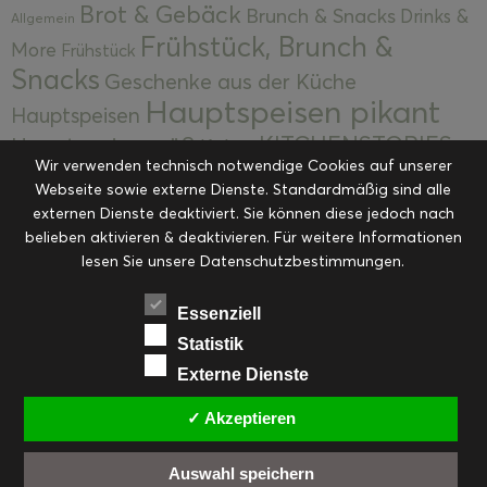
Brot & Gebäck
Brunch & Snacks
Drinks &
Allgemein
Frühstück, Brunch &
More
Frühstück
Snacks
Geschenke aus der Küche
Hauptspeisen pikant
Hauptspeisen
KITCHENSTORIES
Hauptspeisen süß
Kekse
Wir verwenden technisch notwendige Cookies auf unserer
Kuchen, Torten & Desserts
Kuchen und
Webseite sowie externe Dienste. Standardmäßig sind alle
Kulinarische Mitbringsel &
Desserts
externen Dienste deaktiviert. Sie können diese jedoch nach
Kulinarik
Eingemachtes
belieben aktivieren & deaktivieren. Für weitere Informationen
Resteküche
Ohne Kategorie
Ostern
lesen Sie unsere Datenschutzbestimmungen.
Slider
Startseite
Rezepte
Saisonal
Suppen, Salate & Vorspeisen
Vorspeisen &
Essenziell
Vorspeisen, Salate & Suppen
Suppen
Statistik
Weihnachten
Externe Dienste
Workshops & Events
✓ Akzeptieren
Auswahl speichern