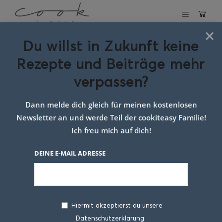
×
Du willst in Zukunft keine
Schlagwort:
Rezepte und Beiträge mehr
mascarpone
verpassen?
dessert einfach
Dann melde dich gleich für meinen kostenlosen
Newsletter an und werde Teil der cookiteasy Familie!
Ich freu mich auf dich!
DEINE E-MAIL ADRESSE
Hiermit akzeptierst du unsere
Datenschutzerklärung.