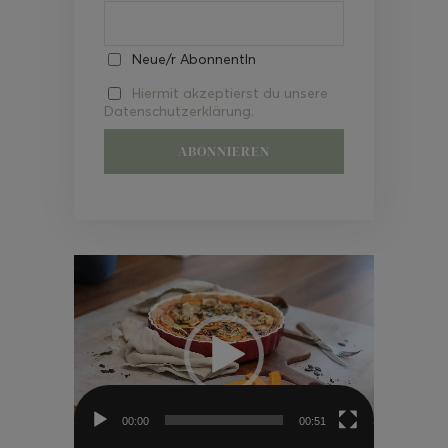
Neue/r AbonnentIn
Hiermit akzeptierst du unsere
Datenschutzerklärung.
Video-
Player
00:00
00:51