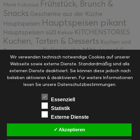
Frühstück, Brunch &
More
Frühstück
Snacks
Geschenke aus der Küche
Hauptspeisen pikant
Hauptspeisen
KITCHENSTORIES
Hauptspeisen süß
Kekse
Kuchen, Torten & Desserts
Kuchen und
Kulinarische Mitbringsel &
Desserts
Kulinarik
Wir verwenden technisch notwendige Cookies auf unserer
Eingemachtes
Resteküche
Ohne Kategorie
Ostern
Webseite sowie externe Dienste. Standardmäßig sind alle
Slider
Startseite
Rezepte
Saisonal
externen Dienste deaktiviert. Sie können diese jedoch nach
Suppen, Salate & Vorspeisen
belieben aktivieren & deaktivieren. Für weitere Informationen
Vorspeisen &
lesen Sie unsere Datenschutzbestimmungen.
Vorspeisen, Salate & Suppen
Suppen
Weihnachten
Workshops & Events
Essenziell
Statistik
Externe Dienste
✓ Akzeptieren
FACEBOOK
PINTEREST
EMAIL