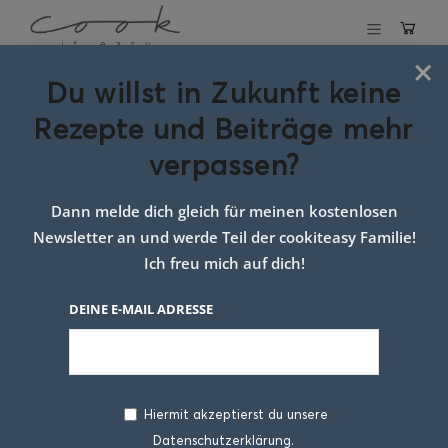
×
Du willst in Zukunft keine
Schlagwort:
Rezepte und Beiträge mehr
leichtes
verpassen?
Abendessen
Dann melde dich gleich für meinen kostenlosen
Newsletter an und werde Teil der cookiteasy Familie!
Ich freu mich auf dich!
DEINE E-MAIL ADRESSE
Hiermit akzeptierst du unsere
Datenschutzerklärung.