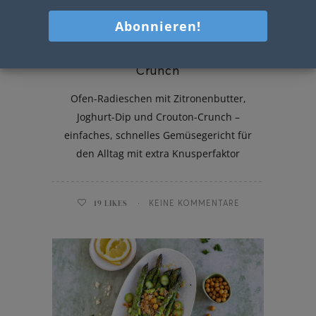
Ofen-Radieschen mit Crouton-
Crunch
Ofen-Radieschen mit Zitronenbutter,
Joghurt-Dip und Crouton-Crunch –
einfaches, schnelles Gemüsegericht für
den Alltag mit extra Knusperfaktor
19
LIKES
KEINE KOMMENTARE