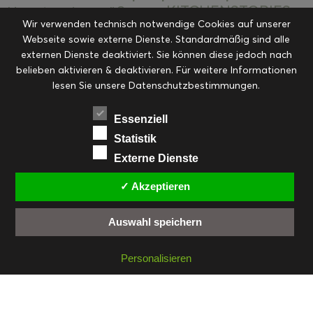
KITCHENSTORIES
Hauptspeisen süß
Kekse
Wir verwenden technisch notwendige Cookies auf unserer
Kuchen, Torten & Desserts
Kuchen und
Webseite sowie externe Dienste. Standardmäßig sind alle
Kulinarische Mitbringsel &
Desserts
externen Dienste deaktiviert. Sie können diese jedoch nach
Kulinarik
Eingemachtes
belieben aktivieren & deaktivieren. Für weitere Informationen
Resteküche
Ohne Kategorie
Ostern
lesen Sie unsere Datenschutzbestimmungen.
Slider
Startseite
Rezepte
Saisonal
Suppen, Salate & Vorspeisen
Vorspeisen &
Essenziell
Vorspeisen, Salate & Suppen
Suppen
Statistik
Weihnachten
Externe Dienste
Workshops & Events
✓ Akzeptieren
Auswahl speichern
FACEBOOK
PINTEREST
EMAIL
INSTAGRAM
RSS
Personalisieren
© cookiteasy.at by Simone Kemptner | powered by
ECKER Digital IT Solutions