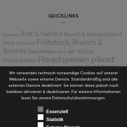
QUICKLINKS
Brot & Gebäck
Brunch & Snacks
Drinks &
Allgemein
Frühstück, Brunch &
More
Frühstück
Snacks
Geschenke aus der Küche
Hauptspeisen pikant
Hauptspeisen
KITCHENSTORIES
Hauptspeisen süß
Kekse
Wir verwenden technisch notwendige Cookies auf unserer
Kuchen, Torten & Desserts
Kuchen und
Webseite sowie externe Dienste. Standardmäßig sind alle
Kulinarische Mitbringsel &
Desserts
externen Dienste deaktiviert. Sie können diese jedoch nach
Kulinarik
belieben aktivieren & deaktivieren. Für weitere Informationen
Eingemachtes
Resteküche
Ohne Kategorie
Ostern
lesen Sie unsere Datenschutzbestimmungen.
Slider
Startseite
Rezepte
Saisonal
Suppen, Salate & Vorspeisen
Vorspeisen &
Essenziell
Vorspeisen, Salate & Suppen
Suppen
Statistik
Weihnachten