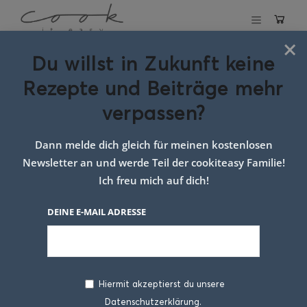
×
Du willst in Zukunft keine
Schlagwort:
Rezepte und Beiträge mehr
leichtes
verpassen?
abendessen
Dann melde dich gleich für meinen kostenlosen
sommer
Newsletter an und werde Teil der cookiteasy Familie!
Ich freu mich auf dich!
DEINE E-MAIL ADRESSE
Hiermit akzeptierst du unsere
Datenschutzerklärung.