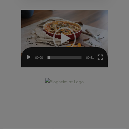
Video-
Player
00:00
00:51