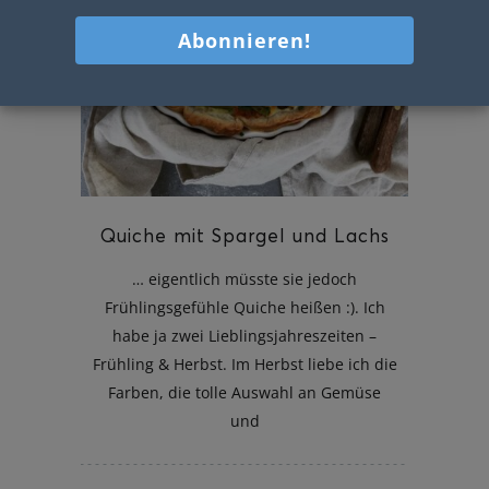
Quiche mit Spargel und Lachs
… eigentlich müsste sie jedoch
Frühlingsgefühle Quiche heißen :). Ich
habe ja zwei Lieblingsjahreszeiten –
Frühling & Herbst. Im Herbst liebe ich die
Farben, die tolle Auswahl an Gemüse
und