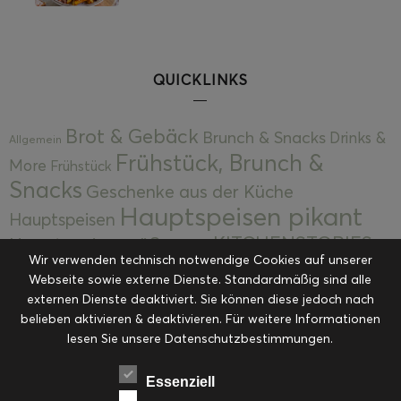
QUICKLINKS
Brot & Gebäck
Brunch & Snacks
Drinks &
Allgemein
Frühstück, Brunch &
More
Frühstück
Snacks
Geschenke aus der Küche
Hauptspeisen pikant
Hauptspeisen
KITCHENSTORIES
Hauptspeisen süß
Kekse
Wir verwenden technisch notwendige Cookies auf unserer
Kuchen, Torten & Desserts
Kuchen und
Webseite sowie externe Dienste. Standardmäßig sind alle
Kulinarische Mitbringsel &
Desserts
externen Dienste deaktiviert. Sie können diese jedoch nach
Kulinarik
Eingemachtes
belieben aktivieren & deaktivieren. Für weitere Informationen
Resteküche
Ohne Kategorie
Ostern
lesen Sie unsere Datenschutzbestimmungen.
Slider
Startseite
Rezepte
Saisonal
Suppen, Salate & Vorspeisen
Vorspeisen &
Essenziell