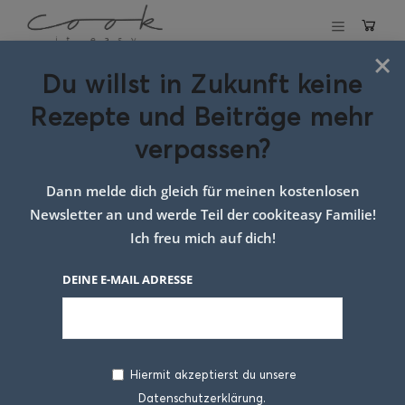
×
Du willst in Zukunft keine
Schlagwort:
Rezepte und Beiträge mehr
Lachs Quiche mit
verpassen?
Spargel
Dann melde dich gleich für meinen kostenlosen
Newsletter an und werde Teil der cookiteasy Familie!
Ich freu mich auf dich!
DEINE E-MAIL ADRESSE
Hiermit akzeptierst du unsere
Datenschutzerklärung.