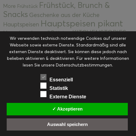
Frühstück, Brunch &
More
Frühstück
Snacks
Geschenke aus der Küche
Hauptspeisen pikant
Hauptspeisen
KITCHENSTORIES
Hauptspeisen süß
Kekse
Wir verwenden technisch notwendige Cookies auf unserer
Kuchen, Torten & Desserts
Kuchen und
Webseite sowie externe Dienste. Standardmäßig sind alle
Kulinarische Mitbringsel &
Desserts
externen Dienste deaktiviert. Sie können diese jedoch nach
Kulinarik
Eingemachtes
belieben aktivieren & deaktivieren. Für weitere Informationen
Resteküche
Ohne Kategorie
Ostern
lesen Sie unsere Datenschutzbestimmungen.
Slider
Startseite
Rezepte
Saisonal
Suppen, Salate & Vorspeisen
Vorspeisen &
Essenziell
Vorspeisen, Salate & Suppen
Suppen
Statistik
Weihnachten
Externe Dienste
Workshops & Events
✓ Akzeptieren
Auswahl speichern
FACEBOOK
PINTEREST
EMAIL