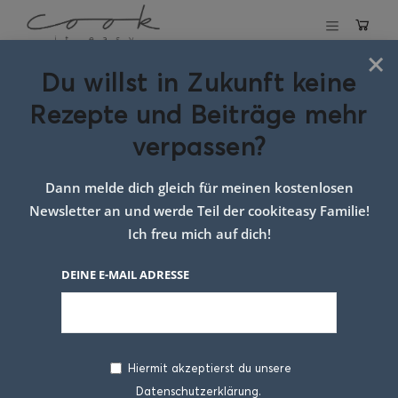
×
Du willst in Zukunft keine
Schlagwort:
Rezepte und Beiträge mehr
krautstrudel
verpassen?
google
Dann melde dich gleich für meinen kostenlosen
Newsletter an und werde Teil der cookiteasy Familie!
Ich freu mich auf dich!
DEINE E-MAIL ADRESSE
Hiermit akzeptierst du unsere
Datenschutzerklärung.