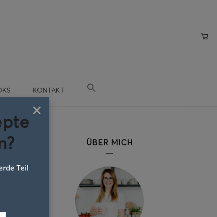
OKS
KONTAKT
×
epte
n?
ÜBER MICH
rde Teil