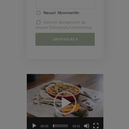
Neue/r AbonnentIn
Hiermit akzeptierst du
unsere Datenschutzerklärung.
Video-
Player
00:00
00:51