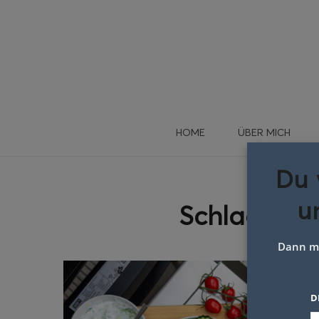
HOME
ÜBER MICH
Du 
u
Schlagwort
Dann me
D