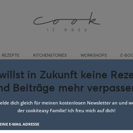
REZEPTE
KITCHENSTORIES
WORKSHOPS
E-BO
willst in Zukunft keine Rez
nd Beiträge mehr verpasse
:
Knoblauch Tzatziki
lde dich gleich für meinen kostenlosen Newsletter an und we
der cookiteasy Familie! Ich freu mich auf dich!
EINE E-MAIL ADRESSE