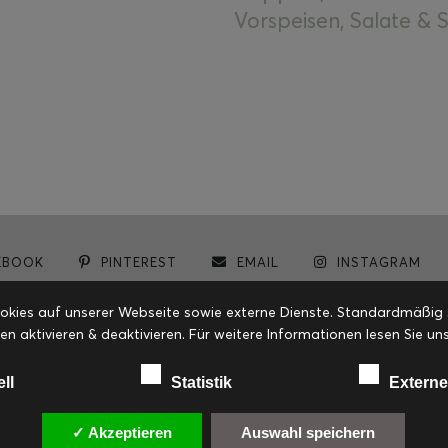
Vorspeisen, Salate &
EBOOK
PINTEREST
EMAIL
INSTAGRAM
© cookiteasy.at by Simone Kemptner | powered by
ECKER Digital IT Solutions
ies auf unserer Webseite sowie externe Dienste. Standardmäßig sin
en aktivieren & deaktivieren. Für weitere Informationen lesen Sie
ell
Statistik
Externe
✓ Akzeptieren
Auswahl speichern