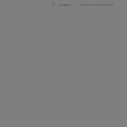
21
LIKES
KEINE KOMMENTARE
ghurt-Eis am Stil