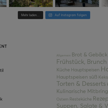
Auf Instagram folgen
Mehr laden…
ENT
Brot & Gebäck
Allgemein
Frühstück, Brunch
Ha
Küche
Hauptspeisen
il
Hauptspeisen süß
Keks
Torten & Desserts
Kulinarische Mitbrin
Rezep
ok
Resteküche
Ostern
Suppen, Salate & V