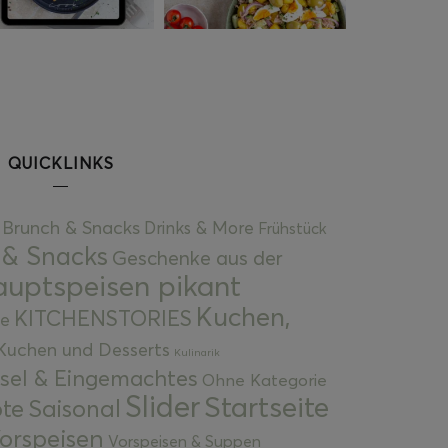
QUICKLINKS
Brunch & Snacks
Drinks & More
Frühstück
 & Snacks
Geschenke aus der
uptspeisen pikant
Kuchen,
KITCHENSTORIES
e
Kuchen und Desserts
Kulinarik
gsel & Eingemachtes
Ohne Kategorie
Slider
Startseite
te
Saisonal
orspeisen
Vorspeisen & Suppen