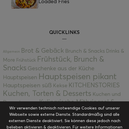
Loaded Fries
QUICKLINKS
Brot & Gebäck
Brunch & Snacks
Drinks &
Allgemein
Frühstück, Brunch &
More
Frühstück
Snacks
Geschenke aus der Küche
Hauptspeisen pikant
Hauptspeisen
KITCHENSTORIES
Hauptspeisen süß
Kekse
Kuchen, Torten & Desserts
Kuchen und
Kulinarische Mitbringsel &
Desserts
Kulinarik
Wir verwenden technisch notwendige Cookies auf unserer
Eingemachtes
Resteküche
Ohne Kategorie
Ostern
Webseite sowie externe Dienste. Standardmäßig sind alle
Slider
Startseite
Rezepte
Saisonal
externen Dienste deaktiviert. Sie können diese jedoch nach
Suppen, Salate & Vorspeisen
belieben aktivieren & deaktivieren. Für weitere Informationen
Vorspeisen &