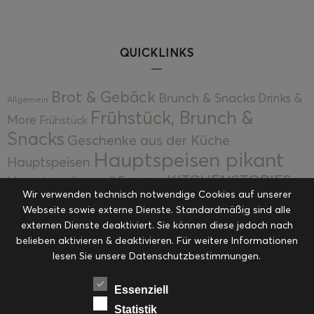
QUICKLINKS
Brot & Gebäck
Brunch & Snacks
Drinks &
Allgemein
Frühstück, Brunch &
More
Frühstück
Snacks
Geschenke aus der Küche
Hauptspeisen pikant
Hauptspeisen
KITCHENSTORIES
Hauptspeisen süß
Kekse
Wir verwenden technisch notwendige Cookies auf unserer
Kuchen, Torten & Desserts
Kuchen und
Webseite sowie externe Dienste. Standardmäßig sind alle
Kulinarische Mitbringsel &
Desserts
externen Dienste deaktiviert. Sie können diese jedoch nach
Kulinarik
Eingemachtes
belieben aktivieren & deaktivieren. Für weitere Informationen
Resteküche
Ohne Kategorie
Ostern
lesen Sie unsere Datenschutzbestimmungen.
Slider
Startseite
Rezepte
Saisonal
Suppen, Salate & Vorspeisen
Vorspeisen &
Essenziell
Vorspeisen, Salate & Suppen
Suppen
Statistik