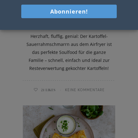
Kartoffel-Sauerrahmschmarrn
Herzhaft, fluffig, genial: Der Kartoffel-
Sauerrahmschmarrn aus dem Airfryer ist
das perfekte Soulfood für die ganze
Familie – schnell, einfach und ideal zur
Resteverwertung gekochter Kartoffeln!
21
LIKES
KEINE KOMMENTARE