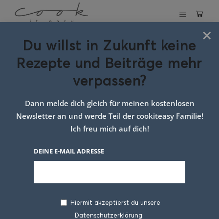
×
Du willst in Zukunft keine
Schlagwort:
Rezepte und Beiträge mehr
Kinderfreundliches
verpassen?
Abendessen
Dann melde dich gleich für meinen kostenlosen
Newsletter an und werde Teil der cookiteasy Familie!
Ich freu mich auf dich!
DEINE E-MAIL ADRESSE
Hiermit akzeptierst du unsere
Datenschutzerklärung.