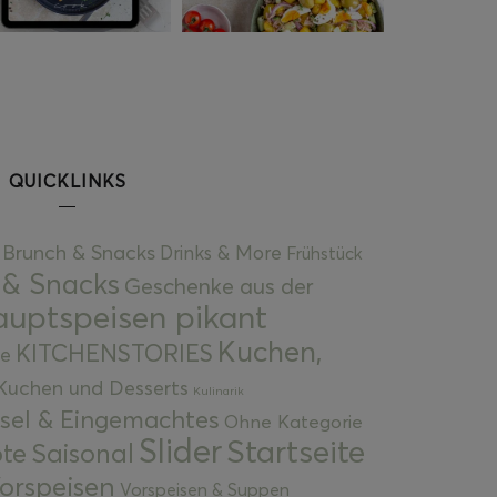
QUICKLINKS
Brunch & Snacks
Drinks & More
Frühstück
 & Snacks
Geschenke aus der
uptspeisen pikant
Kuchen,
KITCHENSTORIES
e
Kuchen und Desserts
Kulinarik
gsel & Eingemachtes
Ohne Kategorie
Slider
Startseite
te
Saisonal
orspeisen
Vorspeisen & Suppen