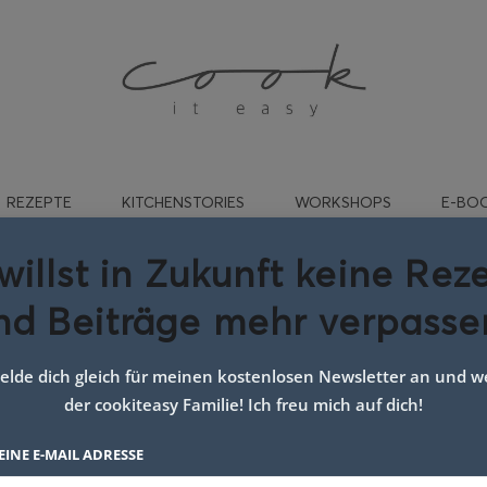
REZEPTE
KITCHENSTORIES
WORKSHOPS
E-BO
willst in Zukunft keine Rez
nd Beiträge mehr verpasse
rt:
Kinder Nudeln
lde dich gleich für meinen kostenlosen Newsletter an und we
der cookiteasy Familie! Ich freu mich auf dich!
EINE E-MAIL ADRESSE