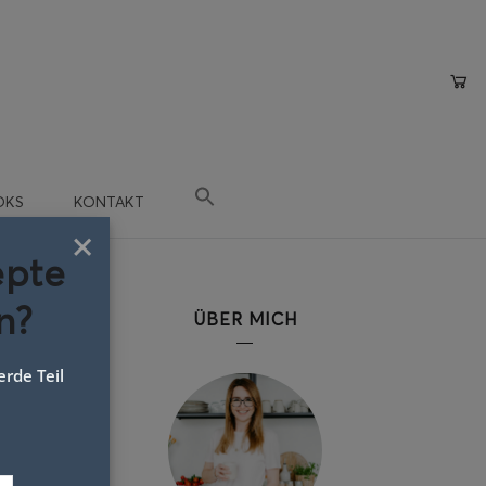
OKS
KONTAKT
×
epte
n?
ÜBER MICH
rde Teil