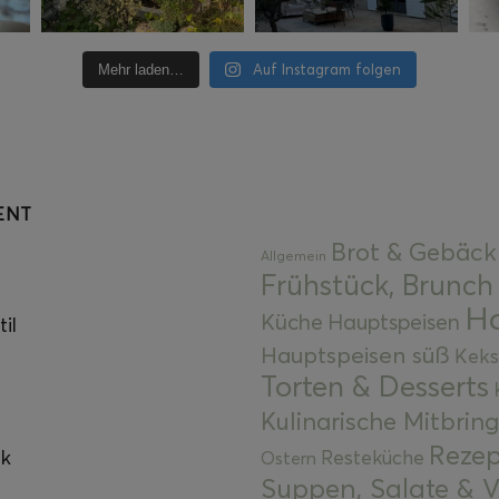
Auf Instagram folgen
Mehr laden…
ENT
Brot & Gebäck
Allgemein
Frühstück, Brunch
Ha
Küche
Hauptspeisen
il
Hauptspeisen süß
Keks
Torten & Desserts
Kulinarische Mitbrin
Rezep
ok
Resteküche
Ostern
Suppen, Salate & V