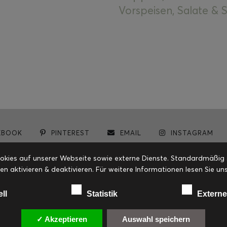
Vorspeisen, Salate &
EBOOK
PINTEREST
EMAIL
INSTAGRAM
© cookiteasy.at by Simone Kemptner | powered by
ECKER Digital IT Solutions
ies auf unserer Webseite sowie externe Dienste. Standardmäßig sin
en aktivieren & deaktivieren. Für weitere Informationen lesen Sie
ell
Statistik
Externe
✓ Akzeptieren
Auswahl speichern