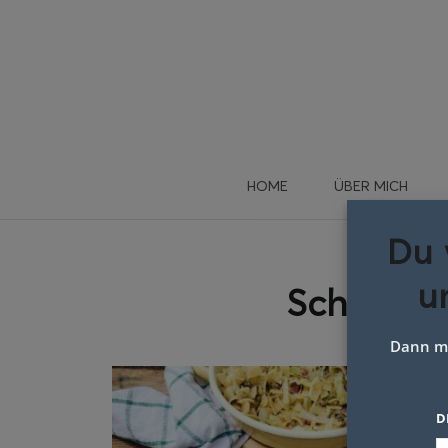
HOME
ÜBER MICH
Du 
u
Schlagwo
Dann me
D