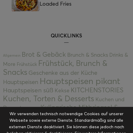
Loaded Fries
QUICKLINKS
Brot & Gebäck
Brunch & Snacks
Drinks &
Allgemein
Frühstück, Brunch &
More
Frühstück
Snacks
Geschenke aus der Küche
Hauptspeisen pikant
Hauptspeisen
KITCHENSTORIES
Hauptspeisen süß
Kekse
Kuchen, Torten & Desserts
Kuchen und
Kulinarische Mitbringsel &
Desserts
Kulinarik
Wir verwenden technisch notwendige Cookies auf unserer
Eingemachtes
Resteküche
Ohne Kategorie
Ostern
Webseite sowie externe Dienste. Standardmäßig sind alle
Slider
Startseite
Rezepte
Saisonal
externen Dienste deaktiviert. Sie können diese jedoch nach