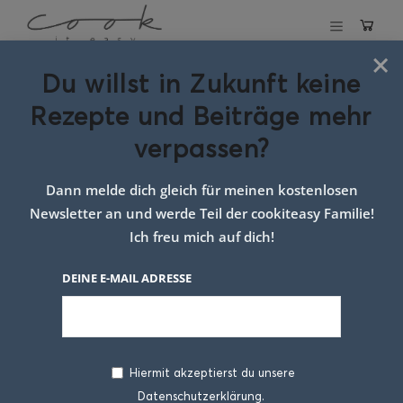
×
Du willst in Zukunft keine
Schlagwort:
Rezepte und Beiträge mehr
kartoffel kürbis
verpassen?
gratin
Dann melde dich gleich für meinen kostenlosen
Newsletter an und werde Teil der cookiteasy Familie!
Ich freu mich auf dich!
DEINE E-MAIL ADRESSE
Hiermit akzeptierst du unsere
Datenschutzerklärung.