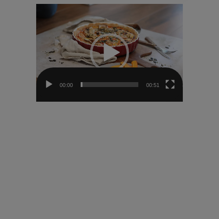
Video-
Player
00:00
00:51