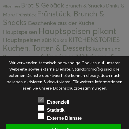
Brot & Gebäck
Brunch & Snacks
Drinks &
Allgemein
Frühstück, Brunch &
More
Frühstück
Snacks
Geschenke aus der Küche
Hauptspeisen pikant
Hauptspeisen
KITCHENSTORIES
Hauptspeisen süß
Kekse
Kuchen, Torten & Desserts
Kuchen und
Kulinarische Mitbringsel &
Desserts
Kulinarik
Wir verwenden technisch notwendige Cookies auf unserer
Eingemachtes
Resteküche
Ohne Kategorie
Ostern
Webseite sowie externe Dienste. Standardmäßig sind alle
Slider
Startseite
Rezepte
Saisonal
externen Dienste deaktiviert. Sie können diese jedoch nach
Suppen, Salate & Vorspeisen
belieben aktivieren & deaktivieren. Für weitere Informationen
Vorspeisen &
lesen Sie unsere Datenschutzbestimmungen.
Vorspeisen, Salate & Suppen
Suppen
Weihnachten
Workshops & Events
Essenziell
Statistik
Externe Dienste