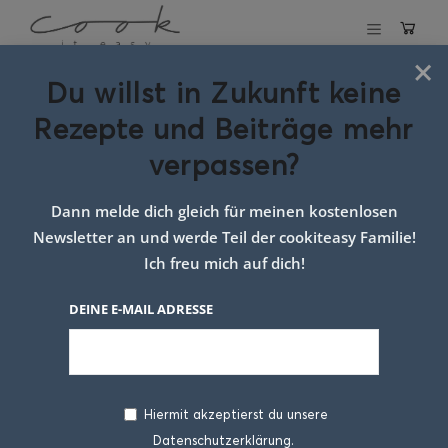
×
Du willst in Zukunft keine
Schlagwort:
Rezepte und Beiträge mehr
kakao mürbteig
verpassen?
kekse mit zimt
Dann melde dich gleich für meinen kostenlosen
Newsletter an und werde Teil der cookiteasy Familie!
Ich freu mich auf dich!
DEINE E-MAIL ADRESSE
Hiermit akzeptierst du unsere
Datenschutzerklärung.