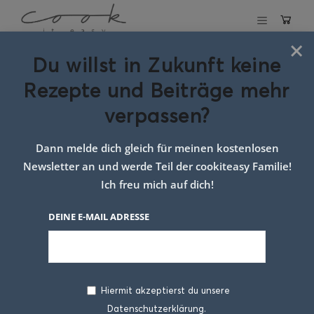
×
Du willst in Zukunft keine
Schlagwort:
Rezepte und Beiträge mehr
Kaiserschmarren
verpassen?
mit
Dann melde dich gleich für meinen kostenlosen
Zwetschgenröster
Newsletter an und werde Teil der cookiteasy Familie!
Ich freu mich auf dich!
DEINE E-MAIL ADRESSE
Hiermit akzeptierst du unsere
Datenschutzerklärung.