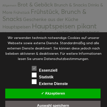
Brot & Gebäck
Brunch & Snacks
Drinks &
Allgemein
Frühstück, Brunch &
More
Frühstück
Snacks
Geschenke aus der Küche
Hauptspeisen pikant
Hauptspeisen
KITCHENSTORIES
Hauptspeisen süß
Kekse
Wir verwenden technisch notwendige Cookies auf unserer
Kuchen, Torten & Desserts
Kuchen und
Webseite sowie externe Dienste. Standardmäßig sind alle
Kulinarische Mitbringsel &
Desserts
externen Dienste deaktiviert. Sie können diese jedoch nach
Kulinarik
Eingemachtes
belieben aktivieren & deaktivieren. Für weitere Informationen
Resteküche
Ohne Kategorie
Ostern
lesen Sie unsere Datenschutzbestimmungen.
Slider
Startseite
Rezepte
Saisonal
Suppen, Salate & Vorspeisen
Vorspeisen &
Essenziell
Vorspeisen, Salate & Suppen
Suppen
Statistik
Weihnachten
Externe Dienste
Workshops & Events
✓ Akzeptieren
Auswahl speichern