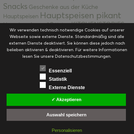
Snacks
Geschenke aus der Küche
Hauptspeisen pikant
Hauptspeisen
KITCHENSTORIES
Hauptspeisen süß
Kekse
Wir verwenden technisch notwendige Cookies auf unserer
Kuchen, Torten & Desserts
Kuchen und
Webseite sowie externe Dienste. Standardmäßig sind alle
Kulinarische Mitbringsel &
Desserts
externen Dienste deaktiviert. Sie können diese jedoch nach
Kulinarik
Eingemachtes
belieben aktivieren & deaktivieren. Für weitere Informationen
Resteküche
Ohne Kategorie
Ostern
lesen Sie unsere Datenschutzbestimmungen.
Slider
Startseite
Rezepte
Saisonal
Suppen, Salate & Vorspeisen
Vorspeisen &
Essenziell
Vorspeisen, Salate & Suppen
Suppen
Statistik
Weihnachten
Externe Dienste
Workshops & Events
✓ Akzeptieren
Auswahl speichern
FACEBOOK
PINTEREST
EMAIL
INSTAGRAM
RSS
Personalisieren