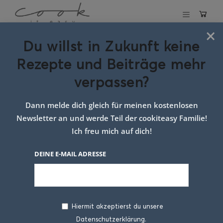
×
Du willst in Zukunft keine
Schlagwort:
Rezepte und Beiträge mehr
käsenudeln mit
verpassen?
spinat
Dann melde dich gleich für meinen kostenlosen
Newsletter an und werde Teil der cookiteasy Familie!
Ich freu mich auf dich!
DEINE E-MAIL ADRESSE
Hiermit akzeptierst du unsere
Datenschutzerklärung.