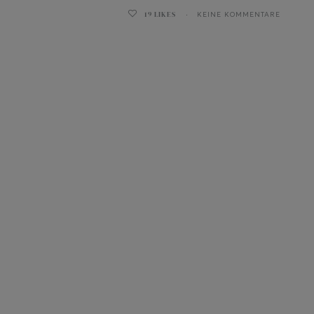
19
LIKES
KEINE KOMMENTARE
ghurt-Eis am Stil