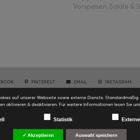
Vorspeisen, Salate &
EBOOK
PINTEREST
EMAIL
INSTAGRAM
© cookiteasy.at by Simone Kemptner | powered by
ECKER Digital IT Solutions
ies auf unserer Webseite sowie externe Dienste. Standardmäßig sin
en aktivieren & deaktivieren. Für weitere Informationen lesen Sie
ell
Statistik
Externe
✓ Akzeptieren
Auswahl speichern