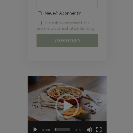
Neue/r AbonnentIn
Hiermit akzeptierst du
unsere Datenschutzerklärung.
Video-
Player
00:00
00:51