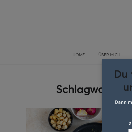
HOME
ÜBER MICH
Du 
u
Schlagwort:
jog
Dann me
D