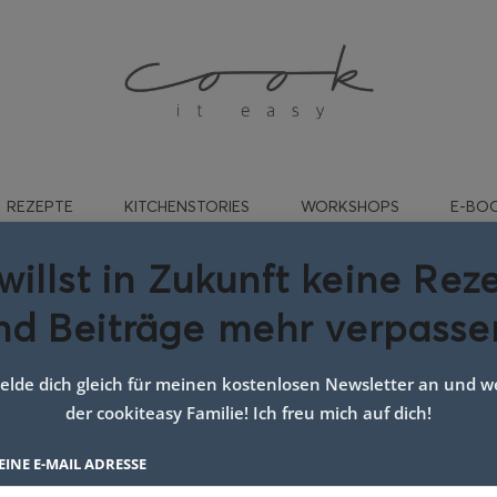
REZEPTE
KITCHENSTORIES
WORKSHOPS
E-BO
willst in Zukunft keine Rez
nd Beiträge mehr verpasse
hurt dip rezept einfach
lde dich gleich für meinen kostenlosen Newsletter an und we
der cookiteasy Familie! Ich freu mich auf dich!
EINE E-MAIL ADRESSE