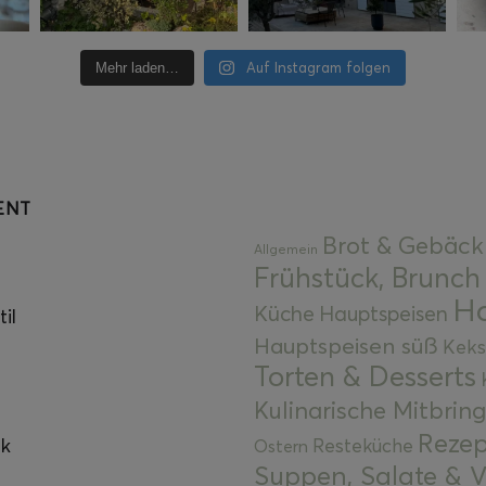
Auf Instagram folgen
Mehr laden…
ENT
Brot & Gebäck
Allgemein
Frühstück, Brunch
Ha
Küche
Hauptspeisen
il
Hauptspeisen süß
Keks
Torten & Desserts
Kulinarische Mitbrin
Rezep
ok
Resteküche
Ostern
Suppen, Salate & V