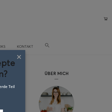
OKS
KONTAKT
×
epte
n?
ÜBER MICH
rde Teil