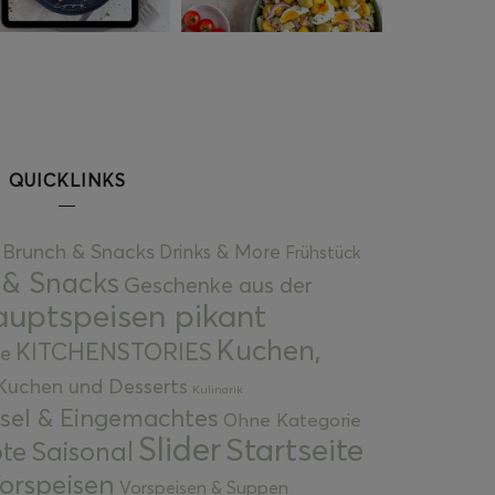
QUICKLINKS
Brunch & Snacks
Drinks & More
Frühstück
 & Snacks
Geschenke aus der
uptspeisen pikant
Kuchen,
KITCHENSTORIES
e
Kuchen und Desserts
Kulinarik
gsel & Eingemachtes
Ohne Kategorie
Slider
Startseite
te
Saisonal
orspeisen
Vorspeisen & Suppen