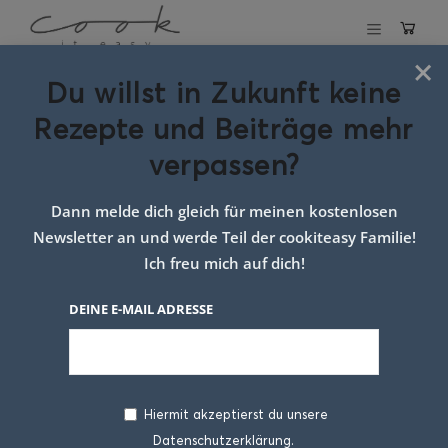
×
Du willst in Zukunft keine
Schlagwort:
Idee
Rezepte und Beiträge mehr
für die Jausenbox
verpassen?
Dann melde dich gleich für meinen kostenlosen
Newsletter an und werde Teil der cookiteasy Familie!
Ich freu mich auf dich!
DEINE E-MAIL ADRESSE
Hiermit akzeptierst du unsere
Datenschutzerklärung.