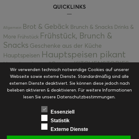
QUICKLINKS
Brot & Gebäck
Brunch & Snacks
Drinks &
Allgemein
Frühstück, Brunch &
More
Frühstück
Snacks
Geschenke aus der Küche
Hauptspeisen pikant
Hauptspeisen
KITCHENSTORIES
Hauptspeisen süß
Kekse
Wir verwenden technisch notwendige Cookies auf unserer
Kuchen, Torten & Desserts
Kuchen und
Webseite sowie externe Dienste. Standardmäßig sind alle
Kulinarische Mitbringsel &
Desserts
externen Dienste deaktiviert. Sie können diese jedoch nach
Kulinarik
Eingemachtes
belieben aktivieren & deaktivieren. Für weitere Informationen
Resteküche
Ohne Kategorie
Ostern
lesen Sie unsere Datenschutzbestimmungen.
Slider
Startseite
Rezepte
Saisonal
Suppen, Salate & Vorspeisen
Vorspeisen &
Essenziell
Vorspeisen, Salate & Suppen
Suppen
Statistik
Weihnachten
Externe Dienste
Workshops & Events