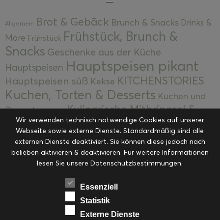
Brot & Gebäck
Brunch & Snacks
Drinks &
Allgemein
Frühstück, Brunch &
More
Frühstück
Snacks
Geschenke aus der Küche
Hauptspeisen pikant
Hauptspeisen
KITCHENSTORIES
Hauptspeisen süß
Kekse
Kuchen, Torten & Desserts
Kuchen und
Kulinarische Mitbringsel &
Desserts
Kulinarik
Wir verwenden technisch notwendige Cookies auf unserer
Eingemachtes
Resteküche
Ohne Kategorie
Ostern
Webseite sowie externe Dienste. Standardmäßig sind alle
Slider
Startseite
Rezepte
Saisonal
externen Dienste deaktiviert. Sie können diese jedoch nach
Suppen, Salate & Vorspeisen
belieben aktivieren & deaktivieren. Für weitere Informationen
Vorspeisen &
lesen Sie unsere Datenschutzbestimmungen.
Vorspeisen, Salate & Suppen
Suppen
Weihnachten
Workshops & Events
Essenziell
Statistik
Externe Dienste