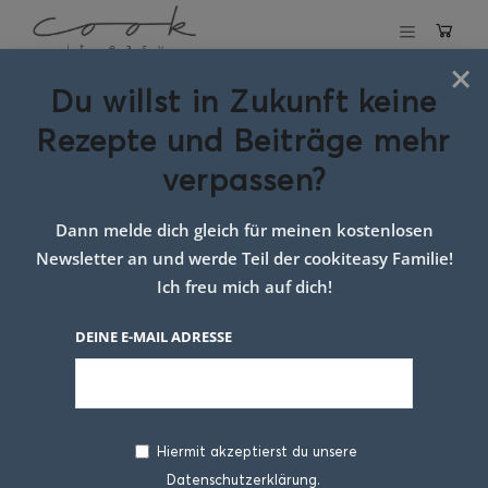
×
Du willst in Zukunft keine
Schlagwort:
Rezepte und Beiträge mehr
Haushalt mit
verpassen?
Kindern
Dann melde dich gleich für meinen kostenlosen
Newsletter an und werde Teil der cookiteasy Familie!
Ich freu mich auf dich!
DEINE E-MAIL ADRESSE
Hiermit akzeptierst du unsere
Datenschutzerklärung.