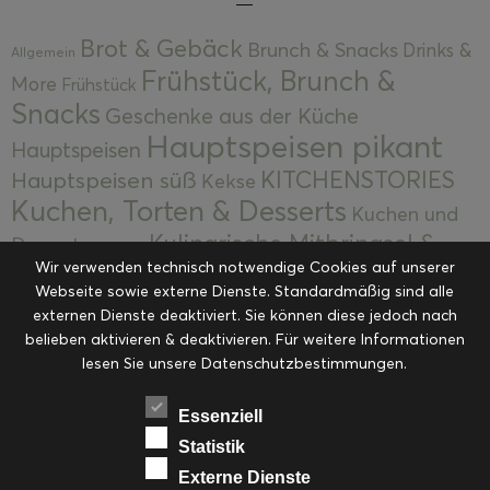
Brot & Gebäck
Brunch & Snacks
Drinks &
Allgemein
Frühstück, Brunch &
More
Frühstück
Snacks
Geschenke aus der Küche
Hauptspeisen pikant
Hauptspeisen
KITCHENSTORIES
Hauptspeisen süß
Kekse
Kuchen, Torten & Desserts
Kuchen und
Kulinarische Mitbringsel &
Desserts
Kulinarik
Wir verwenden technisch notwendige Cookies auf unserer
Eingemachtes
Resteküche
Ohne Kategorie
Ostern
Webseite sowie externe Dienste. Standardmäßig sind alle
Slider
Startseite
Rezepte
Saisonal
externen Dienste deaktiviert. Sie können diese jedoch nach
Suppen, Salate & Vorspeisen
belieben aktivieren & deaktivieren. Für weitere Informationen
Vorspeisen &
lesen Sie unsere Datenschutzbestimmungen.
Vorspeisen, Salate & Suppen
Suppen
Weihnachten
Workshops & Events
Essenziell
Statistik
Externe Dienste