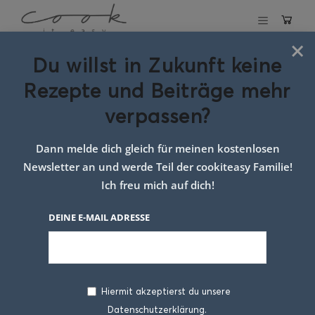
×
Du willst in Zukunft keine
Schlagwort:
Rezepte und Beiträge mehr
hausgemachter
verpassen?
Likör
Dann melde dich gleich für meinen kostenlosen
Newsletter an und werde Teil der cookiteasy Familie!
Ich freu mich auf dich!
DEINE E-MAIL ADRESSE
Hiermit akzeptierst du unsere
Datenschutzerklärung.