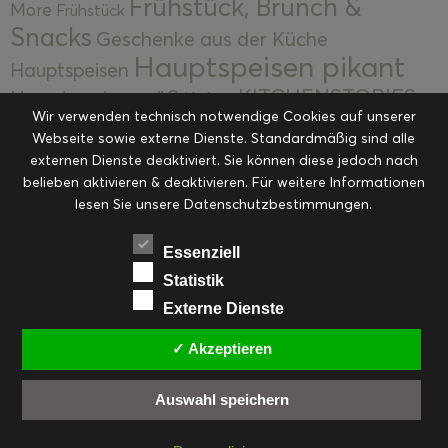
Frühstück, Brunch &
More
Frühstück
Snacks
Geschenke aus der Küche
Hauptspeisen pikant
Hauptspeisen
KITCHENSTORIES
Hauptspeisen süß
Kekse
Wir verwenden technisch notwendige Cookies auf unserer
Kuchen, Torten & Desserts
Kuchen und
Webseite sowie externe Dienste. Standardmäßig sind alle
Kulinarische Mitbringsel &
Desserts
externen Dienste deaktiviert. Sie können diese jedoch nach
Kulinarik
Eingemachtes
belieben aktivieren & deaktivieren. Für weitere Informationen
Resteküche
Ohne Kategorie
Ostern
lesen Sie unsere Datenschutzbestimmungen.
Slider
Startseite
Rezepte
Saisonal
Suppen, Salate & Vorspeisen
Vorspeisen &
Essenziell
Vorspeisen, Salate & Suppen
Suppen
Statistik
Weihnachten
Externe Dienste
Workshops & Events
✓ Akzeptieren
Auswahl speichern
FACEBOOK
PINTEREST
EMAIL