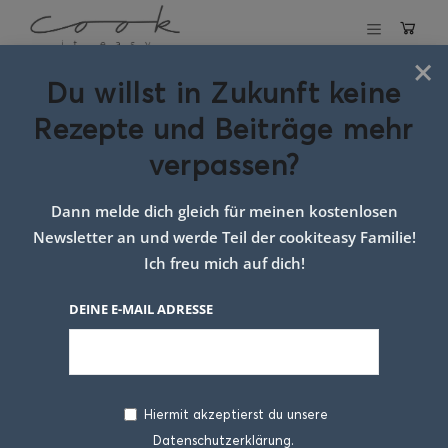
×
Du willst in Zukunft keine
Schlagwort:
Rezepte und Beiträge mehr
Hauptgang Fisch
verpassen?
Dann melde dich gleich für meinen kostenlosen
Newsletter an und werde Teil der cookiteasy Familie!
Ich freu mich auf dich!
DEINE E-MAIL ADRESSE
Hiermit akzeptierst du unsere
Datenschutzerklärung.