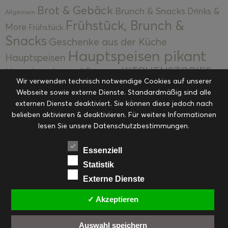
Brot & Gebäck
Brunch & Snacks
Drinks &
Allgemein
Frühstück, Brunch &
More
Frühstück
Snacks
Geschenke aus der Küche
Hauptspeisen pikant
Hauptspeisen
KITCHENSTORIES
Hauptspeisen süß
Kekse
Wir verwenden technisch notwendige Cookies auf unserer
Kuchen, Torten & Desserts
Kuchen und
Webseite sowie externe Dienste. Standardmäßig sind alle
Kulinarische Mitbringsel &
Desserts
externen Dienste deaktiviert. Sie können diese jedoch nach
Kulinarik
Eingemachtes
belieben aktivieren & deaktivieren. Für weitere Informationen
Resteküche
Ohne Kategorie
Ostern
lesen Sie unsere Datenschutzbestimmungen.
Slider
Startseite
Rezepte
Saisonal
Suppen, Salate & Vorspeisen
Vorspeisen &
Essenziell
Vorspeisen, Salate & Suppen
Suppen
Statistik
Weihnachten
Externe Dienste
Workshops & Events
✓ Akzeptieren
Auswahl speichern