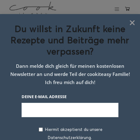
×
Du willst in Zukunft keine
Schlagwort:
Rezepte und Beiträge mehr
halloumi mit
verpassen?
gemüse
Dann melde dich gleich für meinen kostenlosen
Newsletter an und werde Teil der cookiteasy Familie!
Ich freu mich auf dich!
DEINE E-MAIL ADRESSE
Hiermit akzeptierst du unsere
Datenschutzerklärung.