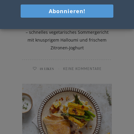
Halloumi Gyros
Halloumi Gyros mit Spargel und Maisribs
– schnelles vegetarisches Sommergericht
mit knusprigem Halloumi und frischem
Zitronen-Joghurt
18
LIKES
KEINE KOMMENTARE