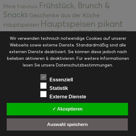
Frühstück, Brunch &
More
Frühstück
Snacks
Geschenke aus der Küche
Hauptspeisen pikant
Hauptspeisen
KITCHENSTORIES
Hauptspeisen süß
Kekse
Wir verwenden technisch notwendige Cookies auf unserer
Kuchen, Torten & Desserts
Kuchen und
Webseite sowie externe Dienste. Standardmäßig sind alle
Kulinarische Mitbringsel &
Desserts
externen Dienste deaktiviert. Sie können diese jedoch nach
Kulinarik
Eingemachtes
belieben aktivieren & deaktivieren. Für weitere Informationen
Resteküche
Ohne Kategorie
Ostern
lesen Sie unsere Datenschutzbestimmungen.
Slider
Startseite
Rezepte
Saisonal
Suppen, Salate & Vorspeisen
Vorspeisen &
Essenziell
Vorspeisen, Salate & Suppen
Suppen
Statistik
Weihnachten
Externe Dienste
Workshops & Events
✓ Akzeptieren
Auswahl speichern
FACEBOOK
PINTEREST
EMAIL