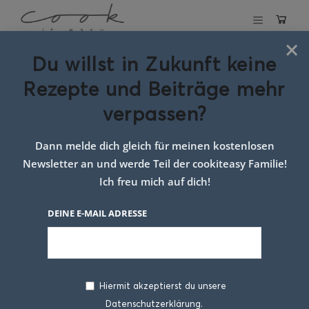
×
Du willst in Zukunft keine
Schlagwort:
Rezepte und Beiträge mehr
halloumi ideen
verpassen?
Dann melde dich gleich für meinen kostenlosen
Newsletter an und werde Teil der cookiteasy Familie!
Ich freu mich auf dich!
DEINE E-MAIL ADRESSE
Hiermit akzeptierst du unsere
Datenschutzerklärung.