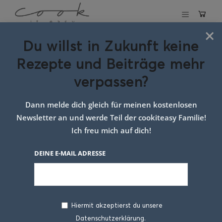
×
Du willst in Zukunft keine
Schlagwort:
gyros
Rezepte und Beiträge mehr
vegetarisch
verpassen?
Dann melde dich gleich für meinen kostenlosen
Newsletter an und werde Teil der cookiteasy Familie!
Ich freu mich auf dich!
DEINE E-MAIL ADRESSE
Hiermit akzeptierst du unsere
Datenschutzerklärung.