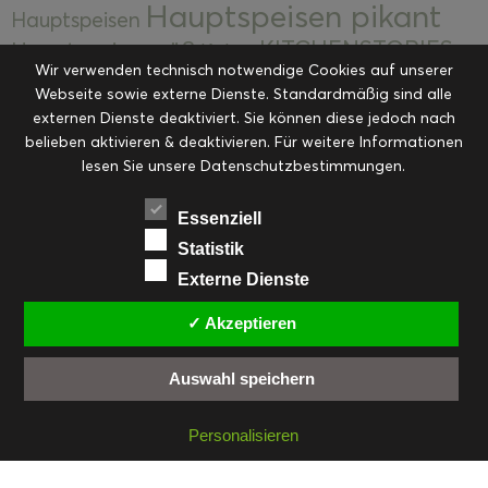
Hauptspeisen pikant
Hauptspeisen
KITCHENSTORIES
Hauptspeisen süß
Kekse
Wir verwenden technisch notwendige Cookies auf unserer
Kuchen, Torten & Desserts
Kuchen und
Webseite sowie externe Dienste. Standardmäßig sind alle
Kulinarische Mitbringsel &
Desserts
externen Dienste deaktiviert. Sie können diese jedoch nach
Kulinarik
Eingemachtes
belieben aktivieren & deaktivieren. Für weitere Informationen
Resteküche
Ohne Kategorie
Ostern
lesen Sie unsere Datenschutzbestimmungen.
Slider
Startseite
Rezepte
Saisonal
Suppen, Salate & Vorspeisen
Vorspeisen &
Essenziell
Vorspeisen, Salate & Suppen
Suppen
Statistik
Weihnachten
Externe Dienste
Workshops & Events
✓ Akzeptieren
Auswahl speichern
FACEBOOK
PINTEREST
EMAIL
INSTAGRAM
RSS
Personalisieren
© cookiteasy.at by Simone Kemptner | powered by
ECKER Digital IT Solutions