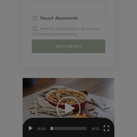
Neue/r AbonnentIn
Hiermit akzeptierst du unsere
Datenschutzerklärung.
Video-
Player
00:00
00:51