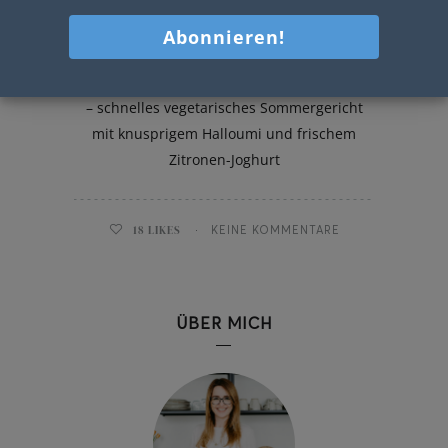
Halloumi Gyros
Halloumi Gyros mit Spargel und Maisribs
– schnelles vegetarisches Sommergericht
mit knusprigem Halloumi und frischem
Zitronen-Joghurt
18
LIKES
KEINE KOMMENTARE
ÜBER MICH