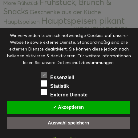
Frühstück, Brunch &
More
Frühstück
Snacks
Geschenke aus der Küche
Hauptspeisen pikant
Hauptspeisen
KITCHENSTORIES
Hauptspeisen süß
Kekse
Wir verwenden technisch notwendige Cookies auf unserer
Kuchen, Torten & Desserts
Kuchen und
Webseite sowie externe Dienste. Standardmäßig sind alle
Kulinarische Mitbringsel &
Desserts
externen Dienste deaktiviert. Sie können diese jedoch nach
Kulinarik
Eingemachtes
belieben aktivieren & deaktivieren. Für weitere Informationen
Resteküche
Ohne Kategorie
Ostern
lesen Sie unsere Datenschutzbestimmungen.
Slider
Startseite
Rezepte
Saisonal
Suppen, Salate & Vorspeisen
Vorspeisen &
Essenziell
Vorspeisen, Salate & Suppen
Suppen
Statistik
Weihnachten
Externe Dienste
Workshops & Events
✓ Akzeptieren
Auswahl speichern
FACEBOOK
PINTEREST
EMAIL