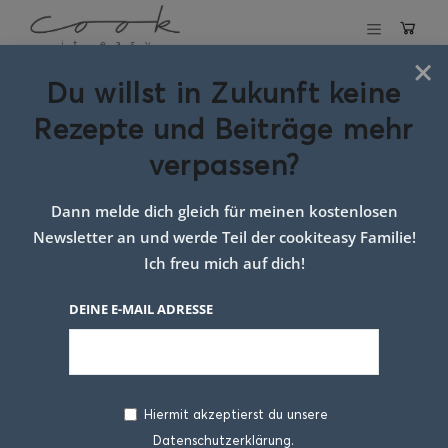
×
Du willst in Zukunft keine
Schlagwort:
Rezepte und Beiträge mehr
grüne spargel
verpassen?
suppe google
Dann melde dich gleich für meinen kostenlosen
Newsletter an und werde Teil der cookiteasy Familie!
Ich freu mich auf dich!
Sorry - Leider nichts
gefunden
DEINE E-MAIL ADRESSE
ÜBER MICH
Hiermit akzeptierst du unsere
Datenschutzerklärung.